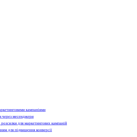
аркетинговими кампаніями
м через месенджери
 розсилки для маркетингових кампаній
ням для підвищення конверсії