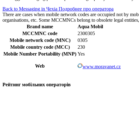
Back to Messaging in Чехіа
Подробнее про оператора
There are cases when mobile network codes are occupied not by mobile c
organisations, etc. Some MCCMNCs belong to obsolete legal entities, a
Brand name
Aqua Mobil
MCCMNC code
2300305
Mobile network code (MNC)
0305
Mobile country code (MCC)
230
Mobile Number Portability (MNP)
Yes
Web
www.moravanet.cz
Рейтинг мобільних операторів