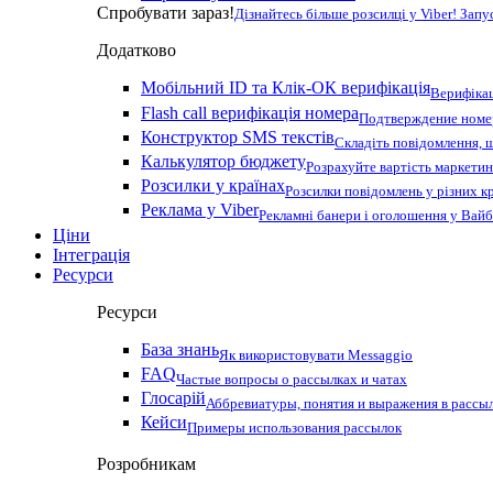
Спробувати зараз!
Дізнайтесь більше розсилці у Viber! Зап
Додатково
Мобільний ID та Клік-ОК верифікація
Верифікац
Flash call верифікація номера
Подтверждение номер
Конструктор SMS текстів
Складіть повідомлення, 
Калькулятор бюджету
Розрахуйте вартість маркетин
Розсилки у країнах
Розсилки повідомлень у різних к
Реклама у Viber
Рекламні банери і оголошення у Вай
Ціни
Інтеграція
Ресурси
Ресурси
База знань
Як використовувати Messaggio
FAQ
Частые вопросы о рассылках и чатах
Глосарій
Аббревиатуры, понятия и выражения в рассы
Кейси
Примеры использования рассылок
Розробникам