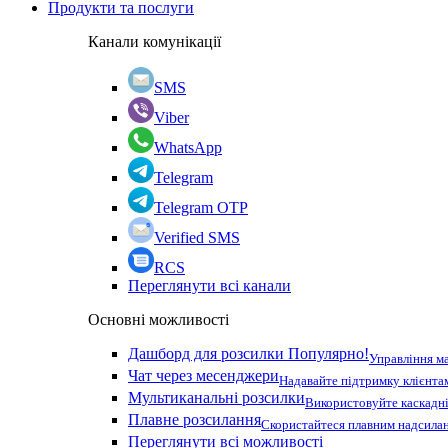
Продукти та послуги
Канали комунікації
SMS
Viber
WhatsApp
Telegram
Telegram OTP
Verified SMS
RCS
Переглянути всі канали
Основні можливості
Дашборд для розсилки
Популярно!
Управління м
Чат через месенджери
Надавайте підтримку клієнта
Мультиканальні розсилки
Використовуйте каскадні
Плавне розсилання
Скористайтеся плавним надсилан
Переглянути всі можливості