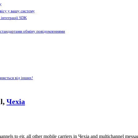
у
вісу у вашу систему
 інтеграції SDK
 стандартами обміну повідомленнями
зняється від інших!
l,
Чехіа
nnels to eir, all other mobile carriers in Чехіа and multichannel mes