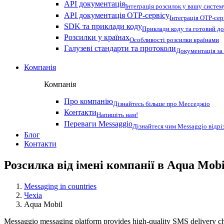
API документація
Інтеграція розсилок у вашу систем
API документація OTP-сервісу
Інтеграція OTP-сер
SDK та приклади коду
Приклади коду та готовий до
Розсилки у країнах
Особливості розсилки країнами
Галузеві стандарти та протоколи
Документація за
Компанія
Компанія
Про компанію
Дізнайтесь більше про Месседжіо
Контакти
Напишіть нам!
Переваги Messaggio
Дізнайтеся чим Messaggio відрі
Блог
Контакти
Розсилка від імені компанії в Aqua Mobi
Messaging in countries
Чехіа
Aqua Mobil
Messaggio messaging platform provides high-quality SMS delivery cha