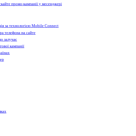
ускайте промо-кампанії у месенджері
ія за технологією Mobile Connect
а телефона на сайте
що залучає
гової кампанії
раїнах
бер
лках