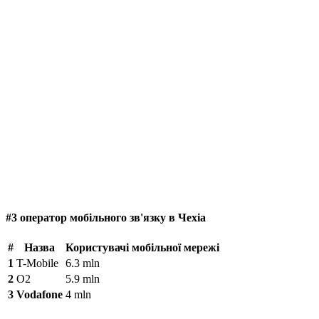
#3 оператор мобільного зв'язку в Чехіа
#
Назва
Користувачі мобільної мережі
1
T-Mobile
6.3 mln
2
O2
5.9 mln
3
Vodafone
4 mln