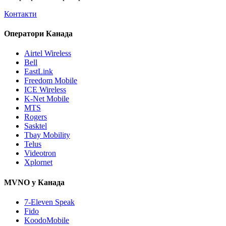
Контакти
Оператори Канада
Airtel Wireless
Bell
EastLink
Freedom Mobile
ICE Wireless
K-Net Mobile
MTS
Rogers
Sasktel
Tbay Mobility
Telus
Videotron
Xplornet
MVNO у Канада
7-Eleven Speak
Fido
KoodoMobile