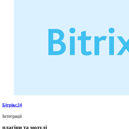
Бітрікс24
Інтеграції
плагіни та модулі