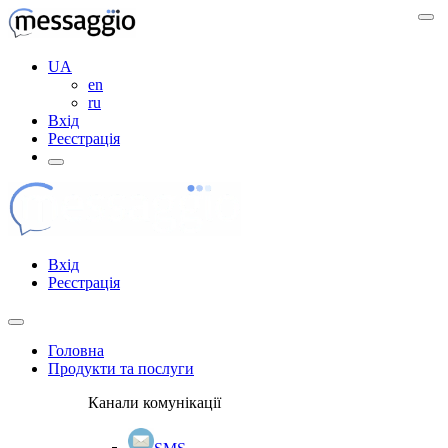
UA
en
ru
Вхід
Реєстрація
Вхід
Реєстрація
Головна
Продукти та послуги
Канали комунікації