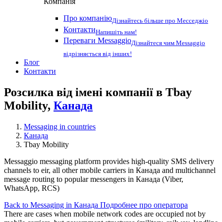
Компанія
Про компанію
Дізнайтесь більше про Месседжіо
Контакти
Напишіть нам!
Переваги Messaggio
Дізнайтеся чим Messaggio
відрізняється від інших!
Блог
Контакти
Розсилка від імені компанії в Tbay
Mobility,
Канада
Messaging in countries
Канада
Tbay Mobility
Messaggio messaging platform provides high-quality SMS delivery
channels to eir, all other mobile carriers in Канада and multichannel
message routing to popular messengers in Канада (Viber,
WhatsApp, RCS)
Back to Messaging in Канада
Подробнее про оператора
There are cases when mobile network codes are occupied not by