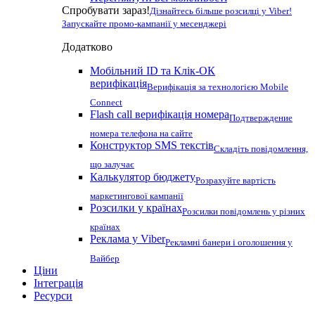
Спробувати зараз!
Дізнайтесь більше розсилці у Viber!
Запускайте промо-кампанії у месенджері
Додатково
Мобільний ID та Клік-ОК
верифікація
Верифікація за технологією Mobile
Connect
Flash call верифікація номера
Подтверждение
номера телефона на сайте
Конструктор SMS текстів
Складіть повідомлення,
що залучає
Калькулятор бюджету
Розрахуйте вартість
маркетингової кампанії
Розсилки у країнах
Розсилки повідомлень у різних
країнах
Реклама у Viber
Рекламні банери і оголошення у
Вайбер
Ціни
Інтеграція
Ресурси