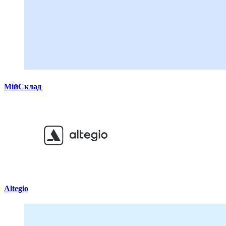
МійСклад
Altegio