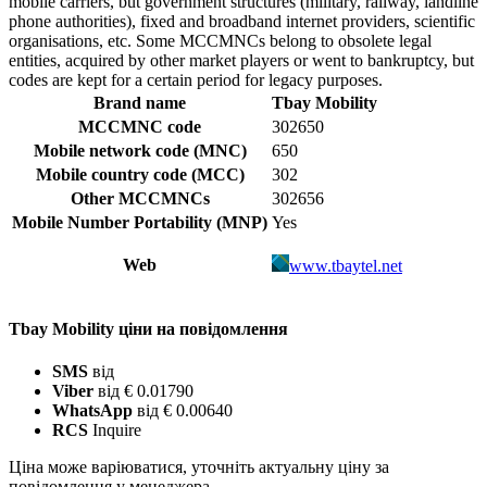
mobile carriers, but government structures (military, railway, landline
phone authorities), fixed and broadband internet providers, scientific
organisations, etc. Some MCCMNCs belong to obsolete legal
entities, acquired by other market players or went to bankruptcy, but
codes are kept for a certain period for legacy purposes.
Brand name
Tbay Mobility
MCCMNC code
302650
Mobile network code (MNC)
650
Mobile country code (MCC)
302
Other MCCMNCs
302656
Mobile Number Portability (MNP)
Yes
Web
www.tbaytel.net
Tbay Mobility ціни на повідомлення
SMS
від
Viber
від € 0.01790
WhatsApp
від € 0.00640
RCS
Inquire
Ціна може варіюватися, уточніть актуальну ціну за
повідомлення у менеджера