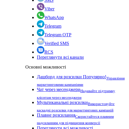
SMS
Viber
WhatsApp
Telegram
Telegram OTP
Verified SMS
RCS
Переглянути всі канали
Основні можливості
Дашборд для розсилки
Популярно!
Управління
маркетинговими кампаніями
Чат через месенджери
Надавайте підтримку
клієнтам через месенджери
Мультиканальні розсилки
Використовуйте
каскадні розсилки для маркетингових кампаній
Плавне розсилання
Скористайтеся плавним
надсиланням для підвищення конверсії
Переглянути всі можливості