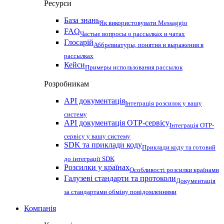
Ресурси
База знань
Як використовувати Messaggio
FAQ
Частые вопросы о рассылках и чатах
Глосарій
Аббревиатуры, понятия и выражения в
рассылках
Кейси
Примеры использования рассылок
Розробникам
API документація
Інтеграція розсилок у вашу
систему
API документація OTP-сервісу
Інтеграція OTP-
сервісу у вашу систему
SDK та приклади коду
Приклади коду та готовий
до інтеграції SDK
Розсилки у країнах
Особливості розсилки країнами
Галузеві стандарти та протоколи
Документація
за стандартами обміну повідомленнями
Компанія