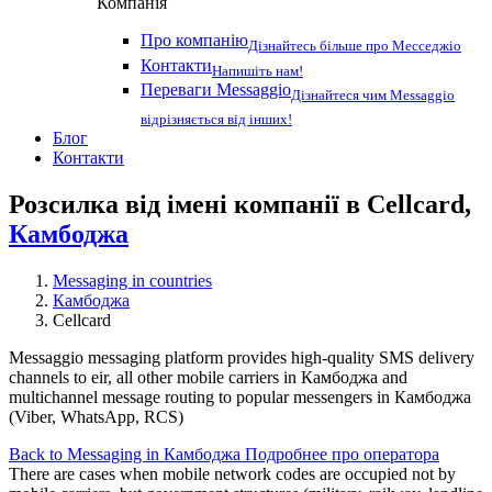
Компанія
Про компанію
Дізнайтесь більше про Месседжіо
Контакти
Напишіть нам!
Переваги Messaggio
Дізнайтеся чим Messaggio
відрізняється від інших!
Блог
Контакти
Розсилка від імені компанії в Cellcard,
Камбоджа
Messaging in countries
Камбоджа
Cellcard
Messaggio messaging platform provides high-quality SMS delivery
channels to eir, all other mobile carriers in Камбоджа and
multichannel message routing to popular messengers in Камбоджа
(Viber, WhatsApp, RCS)
Back to Messaging in Камбоджа
Подробнее про оператора
There are cases when mobile network codes are occupied not by