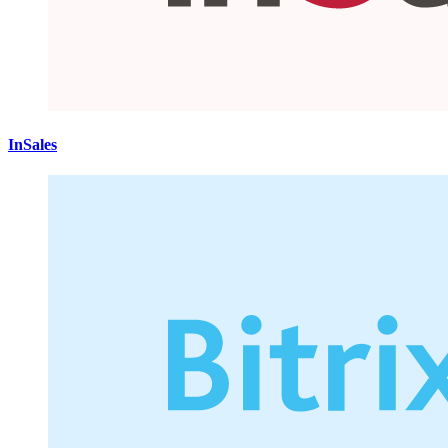
InSales