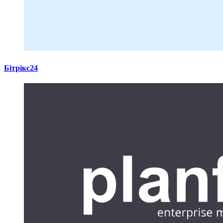
Бітрікс24