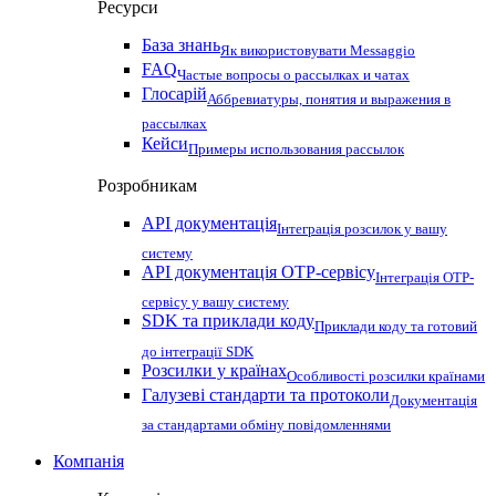
Ресурси
База знань
Як використовувати Messaggio
FAQ
Частые вопросы о рассылках и чатах
Глосарій
Аббревиатуры, понятия и выражения в
рассылках
Кейси
Примеры использования рассылок
Розробникам
API документація
Інтеграція розсилок у вашу
систему
API документація OTP-сервісу
Інтеграція OTP-
сервісу у вашу систему
SDK та приклади коду
Приклади коду та готовий
до інтеграції SDK
Розсилки у країнах
Особливості розсилки країнами
Галузеві стандарти та протоколи
Документація
за стандартами обміну повідомленнями
Компанія