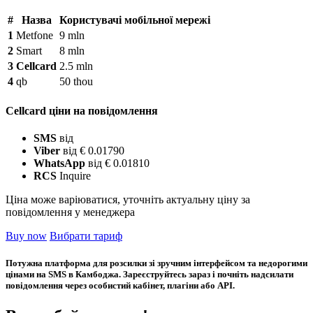
#
Назва
Користувачі мобільної мережі
1
Metfone
9 mln
2
Smart
8 mln
3
Cellcard
2.5 mln
4
qb
50 thou
Cellcard ціни на повідомлення
SMS
від
Viber
від € 0.01790
WhatsApp
від € 0.01810
RCS
Inquire
Ціна може варіюватися, уточніть актуальну ціну за
повідомлення у менеджера
Buy now
Вибрати тариф
Потужна платформа для розсилки зі зручним інтерфейсом та недорогими
цінами на SMS в Камбоджа. Зареєструйтесь зараз і почніть надсилати
повідомлення через особистий кабінет, плагіни або API.