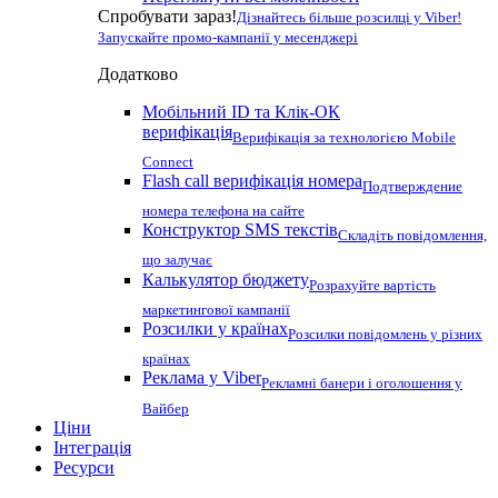
Спробувати зараз!
Дізнайтесь більше розсилці у Viber!
Запускайте промо-кампанії у месенджері
Додатково
Мобільний ID та Клік-ОК
верифікація
Верифікація за технологією Mobile
Connect
Flash call верифікація номера
Подтверждение
номера телефона на сайте
Конструктор SMS текстів
Складіть повідомлення,
що залучає
Калькулятор бюджету
Розрахуйте вартість
маркетингової кампанії
Розсилки у країнах
Розсилки повідомлень у різних
країнах
Реклама у Viber
Рекламні банери і оголошення у
Вайбер
Ціни
Інтеграція
Ресурси