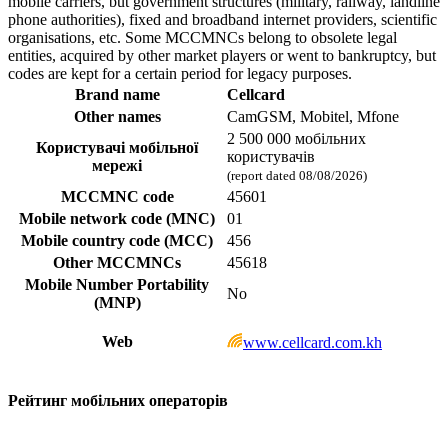
mobile carriers, but government structures (military, railway, landline
phone authorities), fixed and broadband internet providers, scientific
organisations, etc. Some MCCMNCs belong to obsolete legal
entities, acquired by other market players or went to bankruptcy, but
codes are kept for a certain period for legacy purposes.
Brand name
Cellcard
Other names
CamGSM, Mobitel, Mfone
2 500 000 мобільних
Користувачі мобільної
користувачів
мережі
(report dated 08/08/2026)
MCCMNC code
45601
Mobile network code (MNC)
01
Mobile country code (MCC)
456
Other MCCMNCs
45618
Mobile Number Portability
No
(MNP)
Web
www.cellcard.com.kh
Рейтинг мобільних операторів