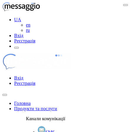
UA
en
ru
Вхід
Реєстрація
Вхід
Реєстрація
Головна
Продукти та послуги
Канали комунікації