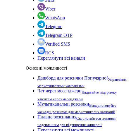
SMS
Viber
WhatsApp
Telegram
Telegram OTP
Verified SMS
RCS
Переглянути всі канали
Основні можливості
Дашборд для розсилки
Популярно!
Управління
маркетинговими кампаніями
Чат через месенджери
Надавайте підтримку
клієнтам через месенджери
Мультиканальні розсилки
Використовуйте
каскадні розсилки для маркетингових кампаній
Плавне розсилання
Скористайтеся плавним
надсиланням для підвищення конверсії
Переглянути всі можливості