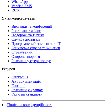
WhatsApp
Verified SMS
RCS
Як використовувати
Виставки та конференції
Ресторани та бари
Подорожі та туризм
Служба доставки
Програмне забезпечення та IT
Банківська справа та Фінанси
Страхування
Охорона здоров'я
Розсилка у сфері послуг
Ресурси
Інтеграція
API документація
Глосарій
Розсилки у країнах
Галузеві стандарти
Політика конфіденційності