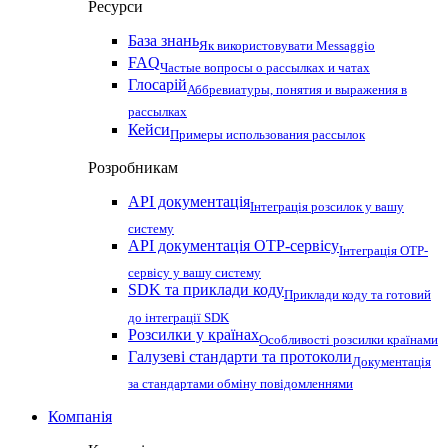
Ресурси
База знань
Як використовувати Messaggio
FAQ
Частые вопросы о рассылках и чатах
Глосарій
Аббревиатуры, понятия и выражения в
рассылках
Кейси
Примеры использования рассылок
Розробникам
API документація
Інтеграція розсилок у вашу
систему
API документація OTP-сервісу
Інтеграція OTP-
сервісу у вашу систему
SDK та приклади коду
Приклади коду та готовий
до інтеграції SDK
Розсилки у країнах
Особливості розсилки країнами
Галузеві стандарти та протоколи
Документація
за стандартами обміну повідомленнями
Компанія