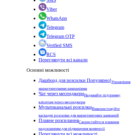
SMS
Viber
WhatsApp
Telegram
Telegram OTP
Verified SMS
RCS
Переглянути всі канали
Основні можливості
Дашборд для розсилки
Популярно!
Управління
маркетинговими кампаніями
Чат через месенджери
Надавайте підтримку
клієнтам через месенджери
Мультиканальні розсилки
Використовуйте
каскадні розсилки для маркетингових кампаній
Плавне розсилання
Скористайтеся плавним
надсиланням для підвищення конверсії
Переглянути всі можливості