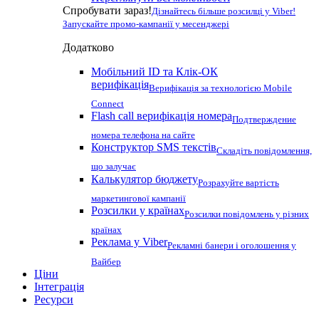
Спробувати зараз!
Дізнайтесь більше розсилці у Viber!
Запускайте промо-кампанії у месенджері
Додатково
Мобільний ID та Клік-ОК
верифікація
Верифікація за технологією Mobile
Connect
Flash call верифікація номера
Подтверждение
номера телефона на сайте
Конструктор SMS текстів
Складіть повідомлення,
що залучає
Калькулятор бюджету
Розрахуйте вартість
маркетингової кампанії
Розсилки у країнах
Розсилки повідомлень у різних
країнах
Реклама у Viber
Рекламні банери і оголошення у
Вайбер
Ціни
Інтеграція
Ресурси