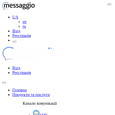
UA
en
ru
Вхід
Реєстрація
Вхід
Реєстрація
Головна
Продукти та послуги
Канали комунікації