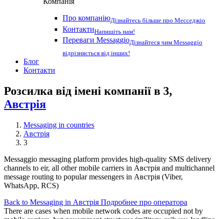
Компанія
Про компанію
Дізнайтесь більше про Месседжіо
Контакти
Напишіть нам!
Переваги Messaggio
Дізнайтеся чим Messaggio
відрізняється від інших!
Блог
Контакти
Розсилка від імені компанії в 3,
Австрія
Messaging in countries
Австрія
3
Messaggio messaging platform provides high-quality SMS delivery
channels to eir, all other mobile carriers in Австрія and multichannel
message routing to popular messengers in Австрія (Viber,
WhatsApp, RCS)
Back to Messaging in Австрія
Подробнее про оператора
There are cases when mobile network codes are occupied not by