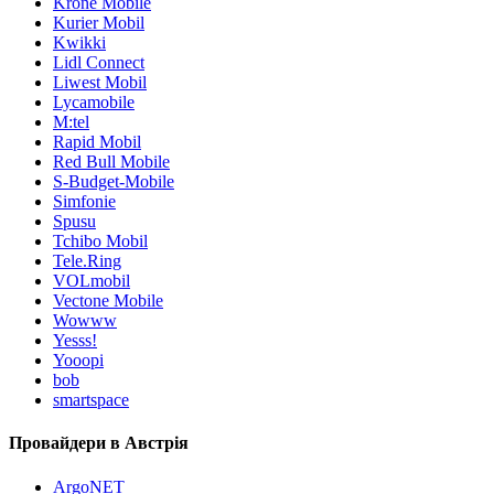
Krone Mobile
Kurier Mobil
Kwikki
Lidl Connect
Liwest Mobil
Lycamobile
M:tel
Rapid Mobil
Red Bull Mobile
S-Budget-Mobile
Simfonie
Spusu
Tchibo Mobil
Tele.Ring
VOLmobil
Vectone Mobile
Wowww
Yesss!
Yooopi
bob
smartspace
Провайдери в Австрія
ArgoNET