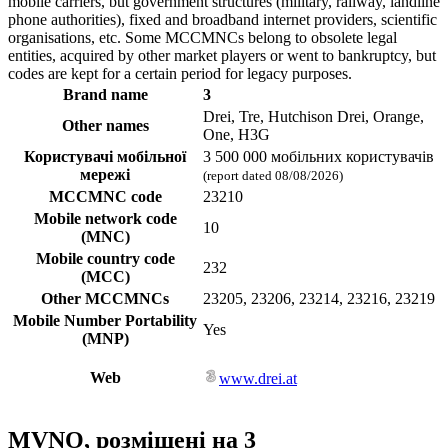
mobile carriers, but government structures (military, railway, landline
phone authorities), fixed and broadband internet providers, scientific
organisations, etc. Some MCCMNCs belong to obsolete legal
entities, acquired by other market players or went to bankruptcy, but
codes are kept for a certain period for legacy purposes.
Brand name
3
Drei, Tre, Hutchison Drei, Orange,
Other names
One, H3G
Користувачі мобільної
3 500 000 мобільних користувачів
мережі
(report dated 08/08/2026)
MCCMNC code
23210
Mobile network code
10
(MNC)
Mobile country code
232
(MCC)
Other MCCMNCs
23205, 23206, 23214, 23216, 23219
Mobile Number Portability
Yes
(MNP)
Web
www.drei.at
MVNO, розміщені на 3