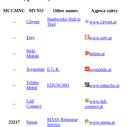
MCCMNC
MVNO
Other names
Адреса сайту
Stadtwerke Hall in
–
Citynet
www.citynet.at
Tirol
–
Eety
www.eety.at
Help
–
helpm.at
Mobile
–
Joymobile
E.G.R.
joymobile.at
Tchibo
–
EDUSCHO
www.eduscho.at
Mobil
Lidl
www.lidl-
–
Connect
connect.at
MASS Response
23217
Spusu
www.spusu.at
Service