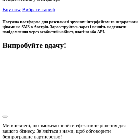
Buy now
Вибрати тариф
Потужна платформа для розсилки зі зручним інтерфейсом та недорогими
цінами на SMS в Австрія. Зареєструйтесь зараз і почніть надсилати
повідомлення через особистий кабінет, плагіни або API.
Випробуйте вдачу!
Ми впевнені, що зможемо знайти ефективне рішення для
вашого бізнесу. Зв'яжіться з нами, щоб обговорити
безпрограшне
партнерство!