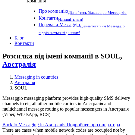
Компанія
Про компанію
Дізнайтесь більше про Месседжіо
Контакти
Напишіть нам!
Переваги Messaggio
Дізнайтеся чим Messaggio
відрізняється від інших!
Блог
Контакти
Розсилка від імені компанії в SOUL,
Австралія
Messaging in countries
Австралія
SOUL
Messaggio messaging platform provides high-quality SMS delivery
channels to eir, all other mobile carriers in Австралія and
multichannel message routing to popular messengers in Австралія
(Viber, WhatsApp, RCS)
Back to Messaging in Австралія
Подробнее про оператора
There are cases when mobile network codes are occupied not by