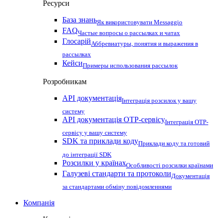
Ресурси
База знань
Як використовувати Messaggio
FAQ
Частые вопросы о рассылках и чатах
Глосарій
Аббревиатуры, понятия и выражения в
рассылках
Кейси
Примеры использования рассылок
Розробникам
API документація
Інтеграція розсилок у вашу
систему
API документація OTP-сервісу
Інтеграція OTP-
сервісу у вашу систему
SDK та приклади коду
Приклади коду та готовий
до інтеграції SDK
Розсилки у країнах
Особливості розсилки країнами
Галузеві стандарти та протоколи
Документація
за стандартами обміну повідомленнями
Компанія