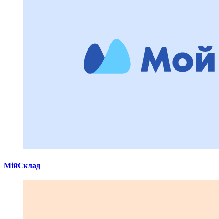
МійСклад