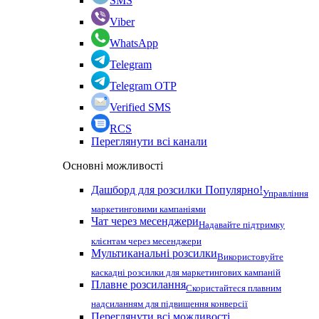
SMS
Viber
WhatsApp
Telegram
Telegram OTP
Verified SMS
RCS
Переглянути всі канали
Основні можливості
Дашборд для розсилки
Популярно!
Управління
маркетинговими кампаніями
Чат через месенджери
Надавайте підтримку
клієнтам через месенджери
Мультиканальні розсилки
Використовуйте
каскадні розсилки для маркетингових кампаній
Плавне розсилання
Скористайтеся плавним
надсиланням для підвищення конверсії
Переглянути всі можливості