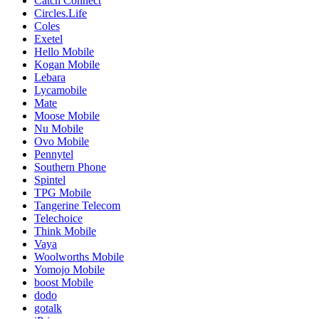
Catch Connect
Circles.Life
Coles
Exetel
Hello Mobile
Kogan Mobile
Lebara
Lycamobile
Mate
Moose Mobile
Nu Mobile
Ovo Mobile
Pennytel
Southern Phone
Spintel
TPG Mobile
Tangerine Telecom
Telechoice
Think Mobile
Vaya
Woolworths Mobile
Yomojo Mobile
boost Mobile
dodo
gotalk