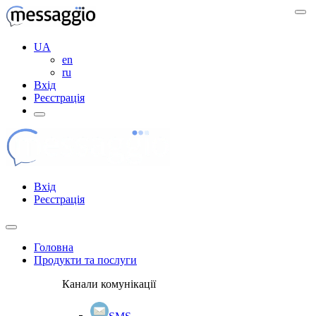
UA
en
ru
Вхід
Реєстрація
Вхід
Реєстрація
Головна
Продукти та послуги
Канали комунікації