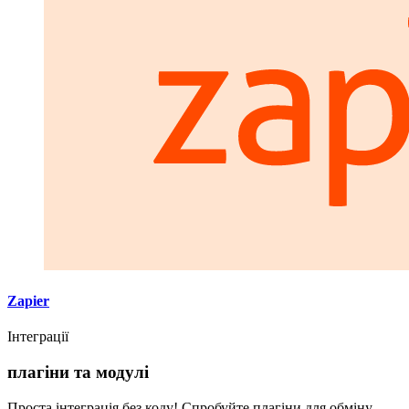
Zapier
Інтеграції
плагіни та модулі
Проста інтеграція без коду! Спробуйте плагіни для обміну