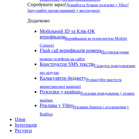
Спробувати зараз!
Дізнайтесь більше розсилці у Viber!
Запускайте промо-кампанії у месенджері
Додатково
Мобільний ID та Клік-ОК
верифікація
Верифікація за технологією Mobile
Connect
Flash call верифікація номера
Подтверждение
номера телефона на сайте
Конструктор SMS текстів
Складіть повідомлення,
що залучає
Калькулятор бюджету
Розрахуйте вартість
маркетингової кампанії
Розсилки у країнах
Розсилки повідомлень у різних
країнах
Реклама у Viber
Рекламні банери і оголошення у
Вайбер
Ціни
Інтеграція
Ресурси