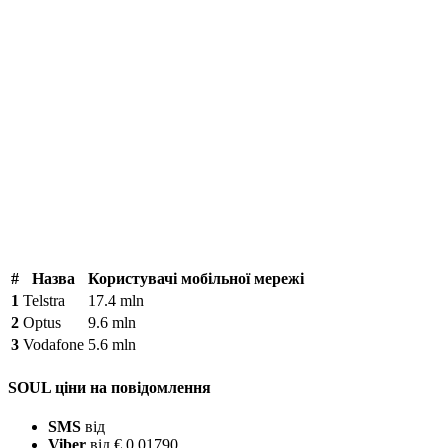
#
Назва
Користувачі мобільної мережі
1
Telstra
17.4 mln
2
Optus
9.6 mln
3
Vodafone
5.6 mln
SOUL ціни на повідомлення
SMS
від
Viber
від € 0.01790