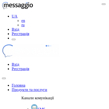
UA
en
ru
Вхід
Реєстрація
Вхід
Реєстрація
Головна
Продукти та послуги
Канали комунікації