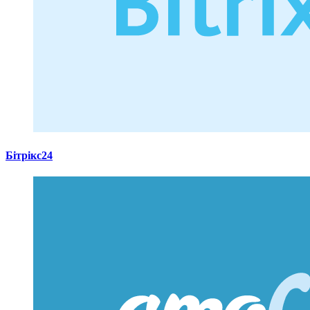
Бітрікс24