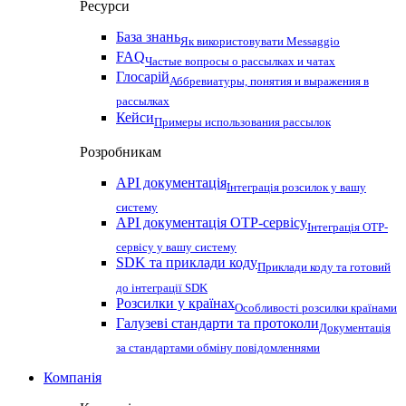
Ресурси
База знань
Як використовувати Messaggio
FAQ
Частые вопросы о рассылках и чатах
Глосарій
Аббревиатуры, понятия и выражения в
рассылках
Кейси
Примеры использования рассылок
Розробникам
API документація
Інтеграція розсилок у вашу
систему
API документація OTP-сервісу
Інтеграція OTP-
сервісу у вашу систему
SDK та приклади коду
Приклади коду та готовий
до інтеграції SDK
Розсилки у країнах
Особливості розсилки країнами
Галузеві стандарти та протоколи
Документація
за стандартами обміну повідомленнями
Компанія