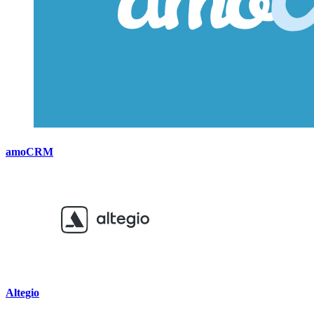
amoCRM
Altegio