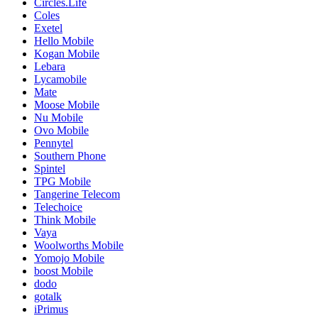
Circles.Life
Coles
Exetel
Hello Mobile
Kogan Mobile
Lebara
Lycamobile
Mate
Moose Mobile
Nu Mobile
Ovo Mobile
Pennytel
Southern Phone
Spintel
TPG Mobile
Tangerine Telecom
Telechoice
Think Mobile
Vaya
Woolworths Mobile
Yomojo Mobile
boost Mobile
dodo
gotalk
iPrimus