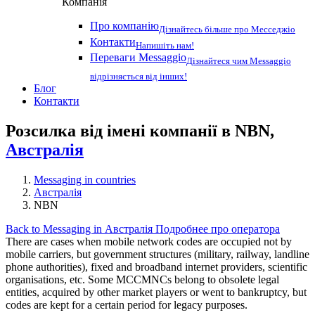
Компанія
Про компанію
Дізнайтесь більше про Месседжіо
Контакти
Напишіть нам!
Переваги Messaggio
Дізнайтеся чим Messaggio
відрізняється від інших!
Блог
Контакти
Розсилка від імені компанії в NBN,
Австралія
Messaging in countries
Австралія
NBN
Back to Messaging in Австралія
Подробнее про оператора
There are cases when mobile network codes are occupied not by
mobile carriers, but government structures (military, railway, landline
phone authorities), fixed and broadband internet providers, scientific
organisations, etc. Some MCCMNCs belong to obsolete legal
entities, acquired by other market players or went to bankruptcy, but
codes are kept for a certain period for legacy purposes.