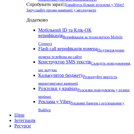
Спробувати зараз!
Дізнайтесь більше розсилці у Viber!
Запускайте промо-кампанії у месенджері
Додатково
Мобільний ID та Клік-ОК
верифікація
Верифікація за технологією Mobile
Connect
Flash call верифікація номера
Подтверждение
номера телефона на сайте
Конструктор SMS текстів
Складіть повідомлення,
що залучає
Калькулятор бюджету
Розрахуйте вартість
маркетингової кампанії
Розсилки у країнах
Розсилки повідомлень у різних
країнах
Реклама у Viber
Рекламні банери і оголошення у
Вайбер
Ціни
Інтеграція
Ресурси