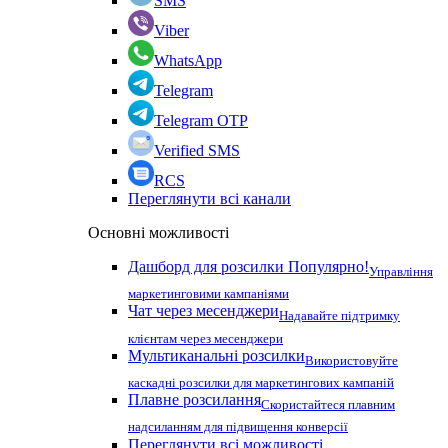
SMS
Viber
WhatsApp
Telegram
Telegram OTP
Verified SMS
RCS
Переглянути всі канали
Основні можливості
Дашборд для розсилки
Популярно!
Управління
маркетинговими кампаніями
Чат через месенджери
Надавайте підтримку
клієнтам через месенджери
Мультиканальні розсилки
Використовуйте
каскадні розсилки для маркетингових кампаній
Плавне розсилання
Скористайтеся плавним
надсиланням для підвищення конверсії
Переглянути всі можливості