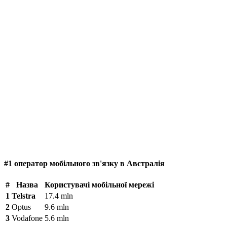
#1 оператор мобільного зв'язку в Австралія
#
Назва
Користувачі мобільної мережі
1
Telstra
17.4 mln
2
Optus
9.6 mln
3
Vodafone
5.6 mln