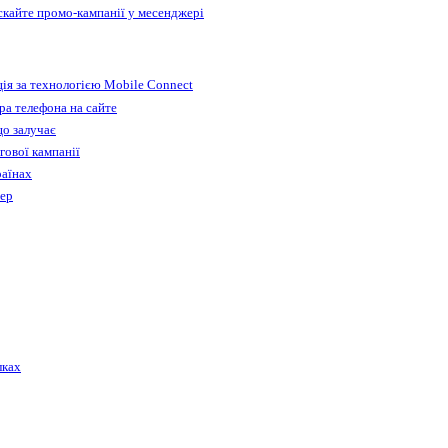
ускайте промо-кампанії у месенджері
ія за технологією Mobile Connect
а телефона на сайте
що залучає
гової кампанії
раїнах
бер
лках