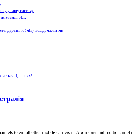
у
вісу у вашу систему
 інтеграції SDK
 стандартами обміну повідомленнями
зняється від інших!
стралія
nels to eir, all other mobile carriers in Австралія and multichannel 