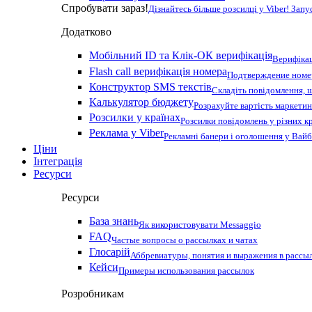
Спробувати зараз!
Дізнайтесь більше розсилці у Viber! Зап
Додатково
Мобільний ID та Клік-ОК верифікація
Верифікац
Flash call верифікація номера
Подтверждение номер
Конструктор SMS текстів
Складіть повідомлення, 
Калькулятор бюджету
Розрахуйте вартість маркетин
Розсилки у країнах
Розсилки повідомлень у різних к
Реклама у Viber
Рекламні банери і оголошення у Вай
Ціни
Інтеграція
Ресурси
Ресурси
База знань
Як використовувати Messaggio
FAQ
Частые вопросы о рассылках и чатах
Глосарій
Аббревиатуры, понятия и выражения в рассы
Кейси
Примеры использования рассылок
Розробникам