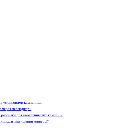
аркетинговими кампаніями
м через месенджери
 розсилки для маркетингових кампаній
ням для підвищення конверсії