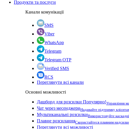
Продукти та послуги
Канали комунікації
SMS
Viber
WhatsApp
Telegram
Telegram OTP
Verified SMS
RCS
Переглянути всі канали
Основні можливості
Дашборд для розсилки
Популярно!
Управління м
Чат через месенджери
Надавайте підтримку клієнта
Мультиканальні розсилки
Використовуйте каскадні
Плавне розсилання
Скористайтеся плавним надсилан
Переглянути всі можливості