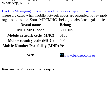
WhatsApp, RCS)
Back to Messaging in Австралія
Подробнее про оператора
There are cases when mobile network codes are occupied not by mobile c
organisations, etc. Some MCCMNCs belong to obsolete legal entities, a
Brand name
Belong
MCCMNC code
5050105
Mobile network code (MNC)
0105
Mobile country code (MCC)
505
Mobile Number Portability (MNP)
Yes
Web
www.belong.com.au
Рейтинг мобільних операторів