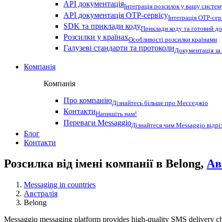
API документація
Інтеграція розсилок у вашу систем
API документація OTP-сервісу
Інтеграція OTP-сер
SDK та приклади коду
Приклади коду та готовий до
Розсилки у країнах
Особливості розсилки країнами
Галузеві стандарти та протоколи
Документація за
Компанія
Компанія
Про компанію
Дізнайтесь більше про Месседжіо
Контакти
Напишіть нам!
Переваги Messaggio
Дізнайтеся чим Messaggio відрі
Блог
Контакти
Розсилка від імені компанії в Belong,
Ав
Messaging in countries
Австралія
Belong
Messaggio messaging platform provides high-quality SMS delivery chan