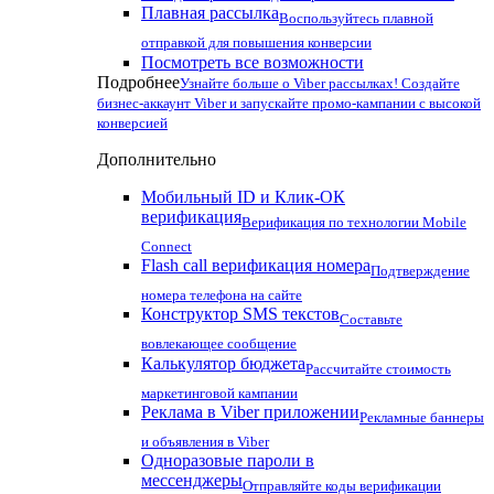
Плавная рассылка
Воспользуйтесь плавной
отправкой для повышения конверсии
Посмотреть все возможности
Подробнее
Узнайте больше о Viber рассылках! Создайте
бизнес-аккаунт Viber и запускайте промо-кампании с высокой
конверсией
Дополнительно
Мобильный ID и Клик-ОК
верификация
Верификация по технологии Mobile
Connect
Flash call верификация номера
Подтверждение
номера телефона на сайте
Конструктор SMS текстов
Составьте
вовлекающее сообщение
Калькулятор бюджета
Рассчитайте стоимость
маркетинговой кампании
Реклама в Viber приложении
Рекламные баннеры
и объявления в Viber
Одноразовые пароли в
мессенджеры
Отправляйте коды верификации