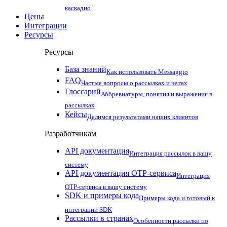
каскадно
Цены
Интеграции
Ресурсы
Ресурсы
База знаний
Как использовать Messaggio
FAQ
Частые вопросы о рассылках и чатах
Глоссарий
Аббревиатуры, понятия и выражения в
рассылках
Кейсы
Делимся результатами наших клиентов
Разработчикам
API документация
Интеграция рассылок в вашу
систему
API документация OTP-сервиса
Интеграция
OTP-сервиса в вашу систему
SDK и примеры кода
Примеры кода и готовый к
интеграции SDK
Рассылки в странах
Особенности рассылки по