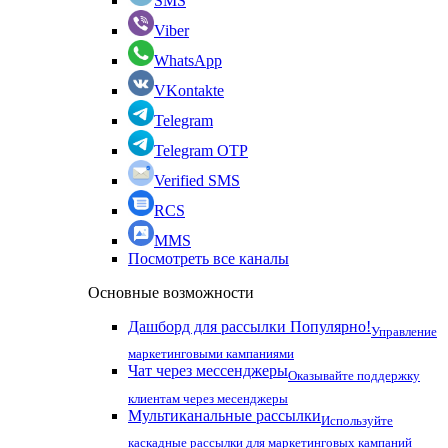
SMS
Viber
WhatsApp
VKontakte
Telegram
Telegram OTP
Verified SMS
RCS
MMS
Посмотреть все каналы
Основные возможности
Дашборд для рассылки
Популярно!
Управление
маркетинговыми кампаниями
Чат через мессенджеры
Оказывайте поддержку
клиентам через месенджеры
Мультиканальные рассылки
Используйте
каскадные рассылки для маркетинговых кампаний