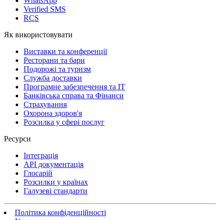
WhatsApp
Verified SMS
RCS
Як використовувати
Виставки та конференції
Ресторани та бари
Подорожі та туризм
Служба доставки
Програмне забезпечення та IT
Банківська справа та Фінанси
Страхування
Охорона здоров'я
Розсилка у сфері послуг
Ресурси
Інтеграція
API документація
Глосарій
Розсилки у країнах
Галузеві стандарти
Політика конфіденційності