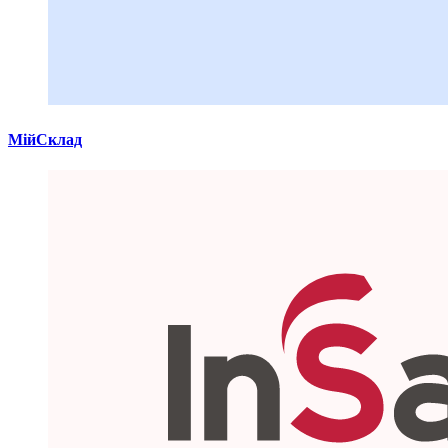
МійСклад