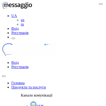
UA
en
ru
Вхід
Реєстрація
Вхід
Реєстрація
Головна
Продукти та послуги
Канали комунікації