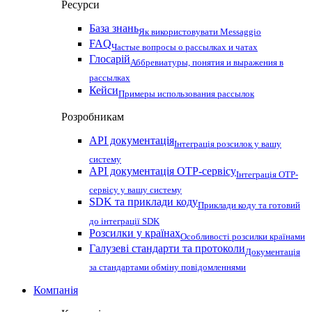
Ресурси
База знань
Як використовувати Messaggio
FAQ
Частые вопросы о рассылках и чатах
Глосарій
Аббревиатуры, понятия и выражения в
рассылках
Кейси
Примеры использования рассылок
Розробникам
API документація
Інтеграція розсилок у вашу
систему
API документація OTP-сервісу
Інтеграція OTP-
сервісу у вашу систему
SDK та приклади коду
Приклади коду та готовий
до інтеграції SDK
Розсилки у країнах
Особливості розсилки країнами
Галузеві стандарти та протоколи
Документація
за стандартами обміну повідомленнями
Компанія