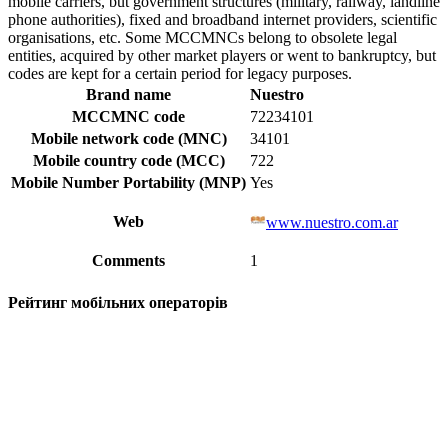
mobile carriers, but government structures (military, railway, landline
phone authorities), fixed and broadband internet providers, scientific
organisations, etc. Some MCCMNCs belong to obsolete legal
entities, acquired by other market players or went to bankruptcy, but
codes are kept for a certain period for legacy purposes.
Brand name
Nuestro
MCCMNC code
72234101
Mobile network code (MNC)
34101
Mobile country code (MCC)
722
Mobile Number Portability (MNP)
Yes
Web
www.nuestro.com.ar
Comments
1
Рейтинг мобільних операторів