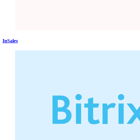
InSales