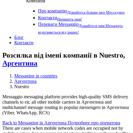
Компанія
Про компанію
Дізнайтесь більше про Месседжіо
Контакти
Напишіть нам!
Переваги Messaggio
Дізнайтеся чим Messaggio
відрізняється від інших!
Блог
Контакти
Розсилка від імені компанії в Nuestro,
Аргентина
Messaging in countries
Аргентина
Nuestro
Messaggio messaging platform provides high-quality SMS delivery
channels to eir, all other mobile carriers in Аргентина and
multichannel message routing to popular messengers in Аргентина
(Viber, WhatsApp, RCS)
Back to Messaging in Аргентина
Подробнее про оператора
There are cases when mobile network codes are occupied not by