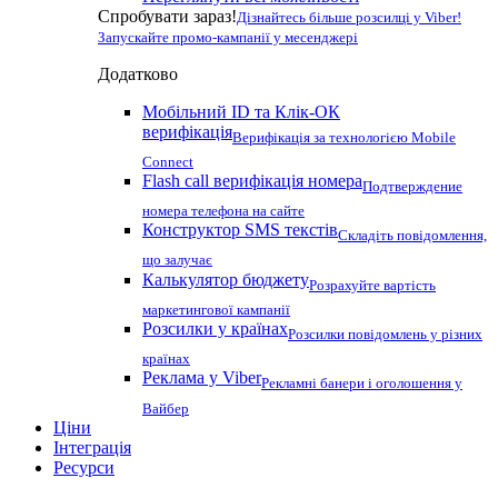
Спробувати зараз!
Дізнайтесь більше розсилці у Viber!
Запускайте промо-кампанії у месенджері
Додатково
Мобільний ID та Клік-ОК
верифікація
Верифікація за технологією Mobile
Connect
Flash call верифікація номера
Подтверждение
номера телефона на сайте
Конструктор SMS текстів
Складіть повідомлення,
що залучає
Калькулятор бюджету
Розрахуйте вартість
маркетингової кампанії
Розсилки у країнах
Розсилки повідомлень у різних
країнах
Реклама у Viber
Рекламні банери і оголошення у
Вайбер
Ціни
Інтеграція
Ресурси