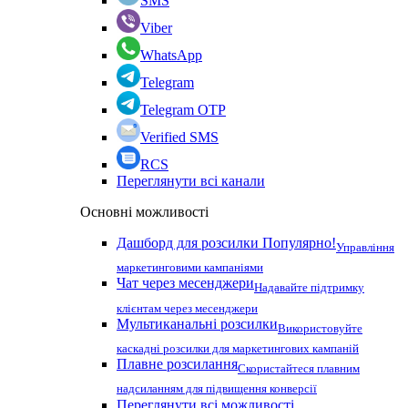
SMS
Viber
WhatsApp
Telegram
Telegram OTP
Verified SMS
RCS
Переглянути всі канали
Основні можливості
Дашборд для розсилки
Популярно!
Управління
маркетинговими кампаніями
Чат через месенджери
Надавайте підтримку
клієнтам через месенджери
Мультиканальні розсилки
Використовуйте
каскадні розсилки для маркетингових кампаній
Плавне розсилання
Скористайтеся плавним
надсиланням для підвищення конверсії
Переглянути всі можливості