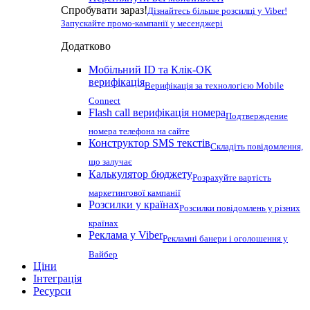
Спробувати зараз!
Дізнайтесь більше розсилці у Viber!
Запускайте промо-кампанії у месенджері
Додатково
Мобільний ID та Клік-ОК
верифікація
Верифікація за технологією Mobile
Connect
Flash call верифікація номера
Подтверждение
номера телефона на сайте
Конструктор SMS текстів
Складіть повідомлення,
що залучає
Калькулятор бюджету
Розрахуйте вартість
маркетингової кампанії
Розсилки у країнах
Розсилки повідомлень у різних
країнах
Реклама у Viber
Рекламні банери і оголошення у
Вайбер
Ціни
Інтеграція
Ресурси