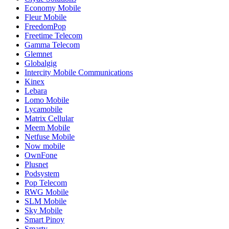
Economy Mobile
Fleur Mobile
FreedomPop
Freetime Telecom
Gamma Telecom
Glemnet
Globalgig
Intercity Mobile Communications
Kinex
Lebara
Lomo Mobile
Lycamobile
Matrix Cellular
Meem Mobile
Netfuse Mobile
Now mobile
OwnFone
Plusnet
Podsystem
Pop Telecom
RWG Mobile
SLM Mobile
Sky Mobile
Smart Pinoy
Smarty