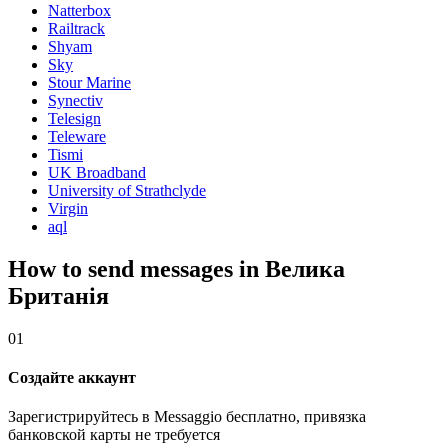
Natterbox
Railtrack
Shyam
Sky
Stour Marine
Synectiv
Telesign
Teleware
Tismi
UK Broadband
University of Strathclyde
Virgin
aql
How to send messages in Велика
Британія
01
Создайте аккаунт
Зарегистрируйтесь в Messaggio бесплатно, привязка
банковской карты не требуется