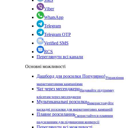
SMS
Viber
WhatsApp
Telegram
Telegram OTP
Verified SMS
RCS
Переглянути всі канали
Основні можливості
Дашборд для розсилки
Популярно!
Управління
маркетинговими кампаніями
Чат через месенджери
Надавайте підтримку
клієнтам через месенджери
Мультиканальні розсилки
Використовуйте
каскадні розсилки для маркетингових кампаній
Плавне розсилання
Скористайтеся плавним
надсиланням для підвищення конверсії
Переглянути всі можливості