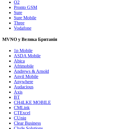
O2
Pronto GSM
Sure
Sure Mobile
Three
Vodafone
MVNO у Велика Британія
1p Mobile
ASDA Mobile
Abica
Afrimobile
Andrews & Arnold
Anvil Mobile
Anywhere
Audacious
Axis
BT
CH4LKE MOBILE
CMLink
CTExcel
CUniq
Clear Business
Clyde Solutions