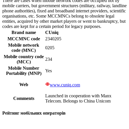
There are cases when mobile network codes are occupied not by
mobile carriers, but government structures (military, railway, landline
phone authorities), fixed and broadband internet providers, scientific
organisations, etc. Some MCCMNCs belong to obsolete legal
entities, acquired by other market players or went to bankruptcy, but
codes are kept for a certain period for legacy purposes.
Brand name
CUniq
MCCMNC code
2340205
Mobile network
0205
code (MNC)
Mobile country code
234
(MCC)
Mobile Number
Yes
Portability (MNP)
Web
www.cuniq.com
Launched in cooperation with Manx
Comments
Telecom. Belongs to China Unicom
Рейтинг мобільних операторів