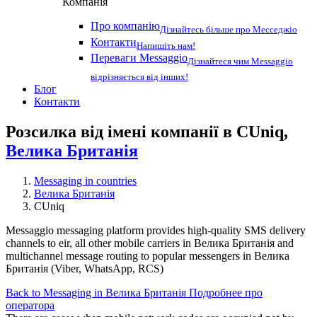
Компанія
Про компанію
Дізнайтесь більше про Месседжіо
Контакти
Напишіть нам!
Переваги Messaggio
Дізнайтеся чим Messaggio
відрізняється від інших!
Блог
Контакти
Розсилка від імені компанії в CUniq,
Велика Британія
Messaging in countries
Велика Британія
CUniq
Messaggio messaging platform provides high-quality SMS delivery
channels to eir, all other mobile carriers in Велика Британія and
multichannel message routing to popular messengers in Велика
Британія (Viber, WhatsApp, RCS)
Back to Messaging in Велика Британія
Подробнее про
оператора