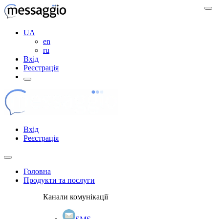
UA
en
ru
Вхід
Реєстрація
Вхід
Реєстрація
Головна
Продукти та послуги
Канали комунікації