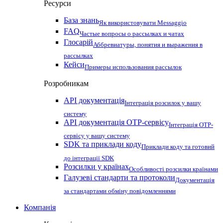
Ресурси
База знань
Як використовувати Messaggio
FAQ
Частые вопросы о рассылках и чатах
Глосарій
Аббревиатуры, понятия и выражения в
рассылках
Кейси
Примеры использования рассылок
Розробникам
API документація
Інтеграція розсилок у вашу
систему
API документація OTP-сервісу
Інтеграція OTP-
сервісу у вашу систему
SDK та приклади коду
Приклади коду та готовий
до інтеграції SDK
Розсилки у країнах
Особливості розсилки країнами
Галузеві стандарти та протоколи
Документація
за стандартами обміну повідомленнями
Компанія