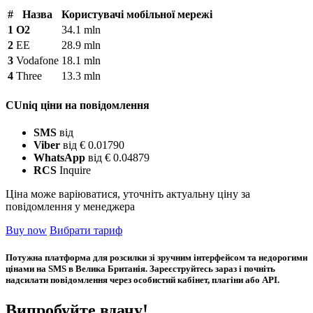
#
Назва
Користувачі мобільної мережі
1
O2
34.1 mln
2
EE
28.9 mln
3
Vodafone
18.1 mln
4
Three
13.3 mln
CUniq ціни на повідомлення
SMS
від
Viber
від € 0.01790
WhatsApp
від € 0.04879
RCS
Inquire
Ціна може варіюватися, уточніть актуальну ціну за
повідомлення у менеджера
Buy now
Вибрати тариф
Потужна платформа для розсилки зі зручним інтерфейсом та недорогими
цінами на SMS в Велика Британія. Зареєструйтесь зараз і почніть
надсилати повідомлення через особистий кабінет, плагіни або API.
Випробуйте вдачу!