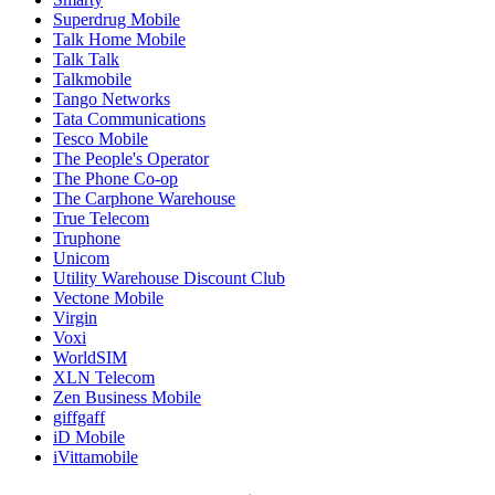
Superdrug Mobile
Talk Home Mobile
Talk Talk
Talkmobile
Tango Networks
Tata Communications
Tesco Mobile
The People's Operator
The Phone Co-op
The Carphone Warehouse
True Telecom
Truphone
Unicom
Utility Warehouse Discount Club
Vectone Mobile
Virgin
Voxi
WorldSIM
XLN Telecom
Zen Business Mobile
giffgaff
iD Mobile
iVittamobile