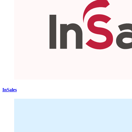
InSales