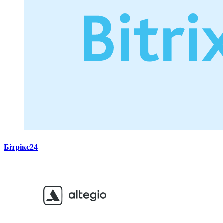
Бітрікс24