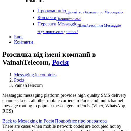
Компанія
Про компанію
Дізнайтесь більше про Месседжіо
Контакти
Напишіть нам!
Переваги Messaggio
Дізнайтеся чим Messaggio
відрізняється від інших!
Блог
Контакти
Розсилка від імені компанії в
VainahTelecom,
Росія
Messaging in countries
Росія
VainahTelecom
Messaggio messaging platform provides high-quality SMS delivery
channels to eir, all other mobile carriers in Росія and multichannel
message routing to popular messengers in Росія (Viber, WhatsApp,
RCS)
Back to Messaging in Росія
Подробнее про оператора
There are cases when mobile network codes are occupied not by