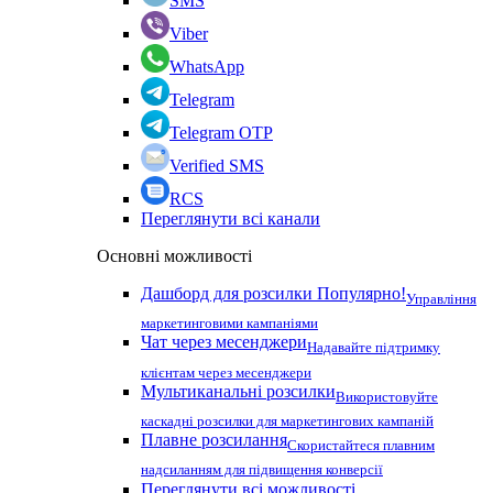
SMS
Viber
WhatsApp
Telegram
Telegram OTP
Verified SMS
RCS
Переглянути всі канали
Основні можливості
Дашборд для розсилки
Популярно!
Управління
маркетинговими кампаніями
Чат через месенджери
Надавайте підтримку
клієнтам через месенджери
Мультиканальні розсилки
Використовуйте
каскадні розсилки для маркетингових кампаній
Плавне розсилання
Скористайтеся плавним
надсиланням для підвищення конверсії
Переглянути всі можливості