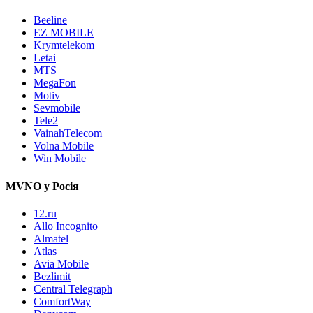
Beeline
EZ MOBILE
Krymtelekom
Letai
MTS
MegaFon
Motiv
Sevmobile
Tele2
VainahTelecom
Volna Mobile
Win Mobile
MVNO у Росія
12.ru
Allo Incognito
Almatel
Atlas
Avia Mobile
Bezlimit
Central Telegraph
ComfortWay