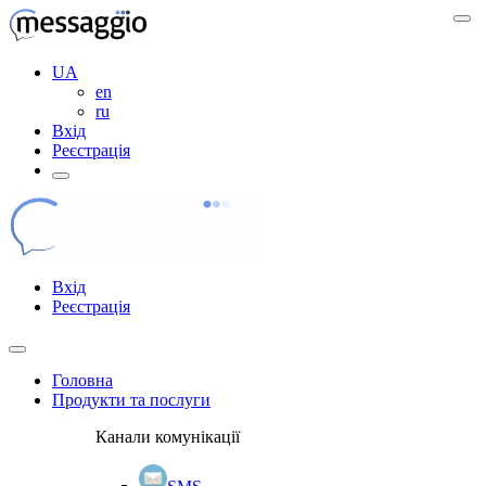
UA
en
ru
Вхід
Реєстрація
Вхід
Реєстрація
Головна
Продукти та послуги
Канали комунікації