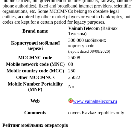
mobile carriers, but government structures (military, railway, landline
phone authorities), fixed and broadband internet providers, scientific
organisations, etc. Some MCCMNCs belong to obsolete legal
entities, acquired by other market players or went to bankruptcy, but
codes are kept for a certain period for legacy purposes.
VainahTelecom
(Вайнах
Brand name
Телеком)
300 000 мобільних
Користувачі мобільної
користувачів
мережі
(report dated 08/08/2026)
MCCMNC code
25008
Mobile network code (MNC)
08
Mobile country code (MCC)
250
Other MCCMNCs
25022
Mobile Number Portability
No
(MNP)
Web
www.vainahtelecom.ru
Comments
covers Kavkaz republics only
Рейтинг мобільних операторів