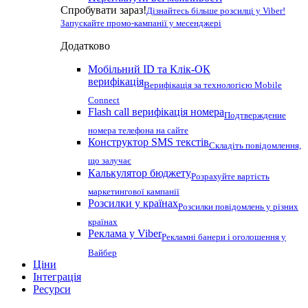
Спробувати зараз!
Дізнайтесь більше розсилці у Viber!
Запускайте промо-кампанії у месенджері
Додатково
Мобільний ID та Клік-ОК
верифікація
Верифікація за технологією Mobile
Connect
Flash call верифікація номера
Подтверждение
номера телефона на сайте
Конструктор SMS текстів
Складіть повідомлення,
що залучає
Калькулятор бюджету
Розрахуйте вартість
маркетингової кампанії
Розсилки у країнах
Розсилки повідомлень у різних
країнах
Реклама у Viber
Рекламні банери і оголошення у
Вайбер
Ціни
Інтеграція
Ресурси