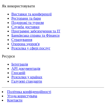
Як використовувати
Виставки та конференції
Ресторани та бари
Подорожі та туризм
Служба доставки
Програмне забезпечення та IT
Банківська справа та Фінанси
Страхування
Охорона здоров'я
Розсилка у сфері послуг
Ресурси
Інтеграція
API документація
Глосарій
Розсилки у країнах
Галузеві стандарти
Політика конфіденційності
Угода користувача
Контакти