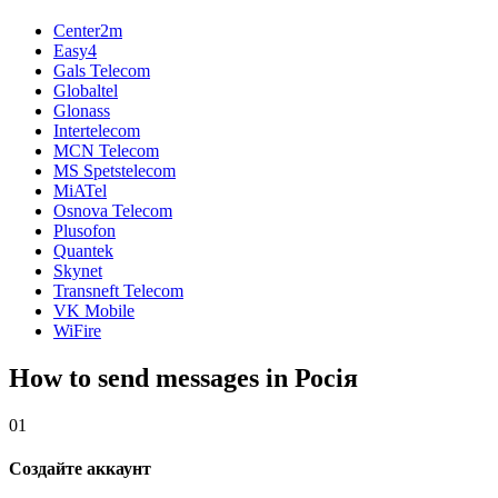
Center2m
Easy4
Gals Telecom
Globaltel
Glonass
Intertelecom
MCN Telecom
MS Spetstelecom
MiATel
Osnova Telecom
Plusofon
Quantek
Skynet
Transneft Telecom
VK Mobile
WiFire
How to send messages in Росія
01
Создайте аккаунт