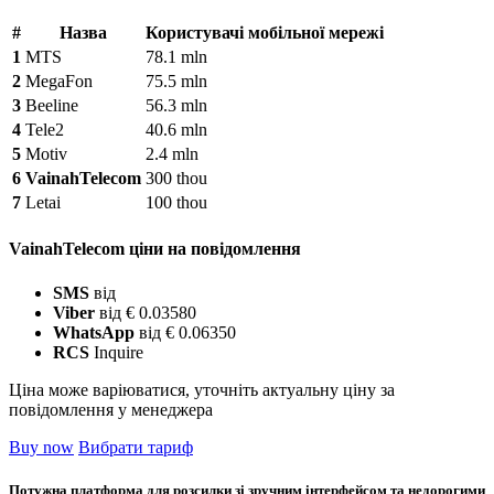
#
Назва
Користувачі мобільної мережі
1
MTS
78.1 mln
2
MegaFon
75.5 mln
3
Beeline
56.3 mln
4
Tele2
40.6 mln
5
Motiv
2.4 mln
6
VainahTelecom
300 thou
7
Letai
100 thou
VainahTelecom ціни на повідомлення
SMS
від
Viber
від € 0.03580
WhatsApp
від € 0.06350
RCS
Inquire
Ціна може варіюватися, уточніть актуальну ціну за
повідомлення у менеджера
Buy now
Вибрати тариф
Потужна платформа для розсилки зі зручним інтерфейсом та недорогими