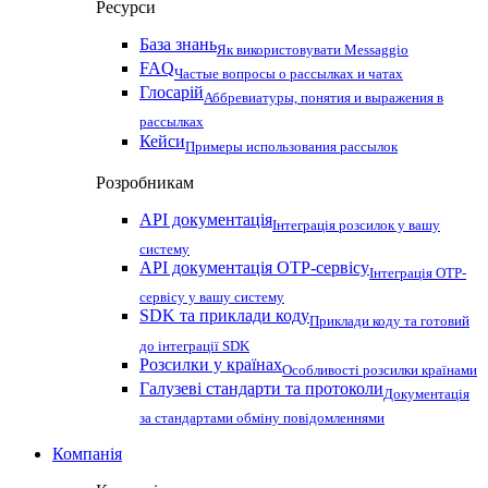
Ресурси
База знань
Як використовувати Messaggio
FAQ
Частые вопросы о рассылках и чатах
Глосарій
Аббревиатуры, понятия и выражения в
рассылках
Кейси
Примеры использования рассылок
Розробникам
API документація
Інтеграція розсилок у вашу
систему
API документація OTP-сервісу
Інтеграція OTP-
сервісу у вашу систему
SDK та приклади коду
Приклади коду та готовий
до інтеграції SDK
Розсилки у країнах
Особливості розсилки країнами
Галузеві стандарти та протоколи
Документація
за стандартами обміну повідомленнями
Компанія