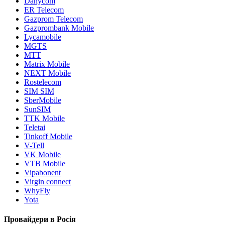
Danycom
ER Telecom
Gazprom Telecom
Gazprombank Mobile
Lycamobile
MGTS
MTT
Matrix Mobile
NEXT Mobile
Rostelecom
SIM SIM
SberMobile
SunSIM
TTK Mobile
Teletai
Tinkoff Mobile
V-Tell
VK Mobile
VTB Mobile
Vipabonent
Virgin connect
WhyFly
Yota
Провайдери в Росія