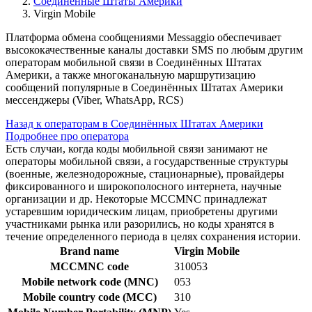
Соединенные Штаты Америки
Virgin Mobile
Платформа обмена сообщениями Messaggio обеспечивает
высококачественные каналы доставки SMS по любым другим
операторам мобильной связи в Соединённых Штатах
Америки, а также многоканальную маршрутизацию
сообщений популярные в Соединённых Штатах Америки
мессенджеры (Viber, WhatsApp, RCS)
Назад к операторам в Соединённых Штатах Америки
Подробнее про оператора
Есть случаи, когда коды мобильной связи занимают не
операторы мобильной связи, а государственные структуры
(военные, железнодорожные, стационарные), провайдеры
фиксированного и широкополосного интернета, научные
организации и др. Некоторые MCCMNC принадлежат
устаревшим юридическим лицам, приобретены другими
участниками рынка или разорились, но коды хранятся в
течение определенного периода в целях сохранения истории.
Brand name
Virgin Mobile
MCCMNC code
310053
Mobile network code (MNC)
053
Mobile country code (MCC)
310