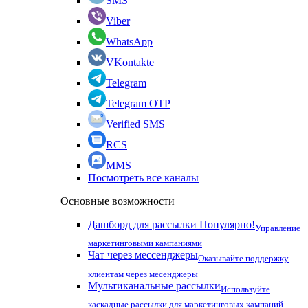
SMS
Viber
WhatsApp
VKontakte
Telegram
Telegram OTP
Verified SMS
RCS
MMS
Посмотреть все каналы
Основные возможности
Дашборд для рассылки
Популярно!
Управление
маркетинговыми кампаниями
Чат через мессенджеры
Оказывайте поддержку
клиентам через месенджеры
Мультиканальные рассылки
Используйте
каскадные рассылки для маркетинговых кампаний