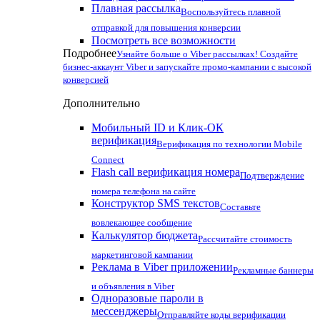
Плавная рассылка
Воспользуйтесь плавной
отправкой для повышения конверсии
Посмотреть все возможности
Подробнее
Узнайте больше о Viber рассылках! Создайте
бизнес-аккаунт Viber и запускайте промо-кампании с высокой
конверсией
Дополнительно
Мобильный ID и Клик-ОК
верификация
Верификация по технологии Mobile
Connect
Flash call верификация номера
Подтверждение
номера телефона на сайте
Конструктор SMS текстов
Составьте
вовлекающее сообщение
Калькулятор бюджета
Рассчитайте стоимость
маркетинговой кампании
Реклама в Viber приложении
Рекламные баннеры
и объявления в Viber
Одноразовые пароли в
мессенджеры
Отправляйте коды верификации