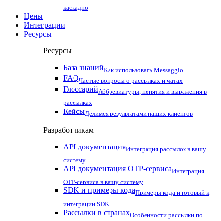
каскадно
Цены
Интеграции
Ресурсы
Ресурсы
База знаний
Как использовать Messaggio
FAQ
Частые вопросы о рассылках и чатах
Глоссарий
Аббревиатуры, понятия и выражения в
рассылках
Кейсы
Делимся результатами наших клиентов
Разработчикам
API документация
Интеграция рассылок в вашу
систему
API документация OTP-сервиса
Интеграция
OTP-сервиса в вашу систему
SDK и примеры кода
Примеры кода и готовый к
интеграции SDK
Рассылки в странах
Особенности рассылки по