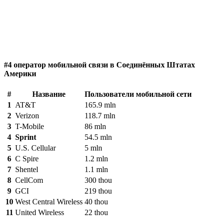
#4 оператор мобильной связи в Соединённых Штатах
Америки
#
Название
Пользователи мобильной сети
1
AT&T
165.9 mln
2
Verizon
118.7 mln
3
T-Mobile
86 mln
4
Sprint
54.5 mln
5
U.S. Cellular
5 mln
6
C Spire
1.2 mln
7
Shentel
1.1 mln
8
CellCom
300 thou
9
GCI
219 thou
10
West Central Wireless
40 thou
11
United Wireless
22 thou