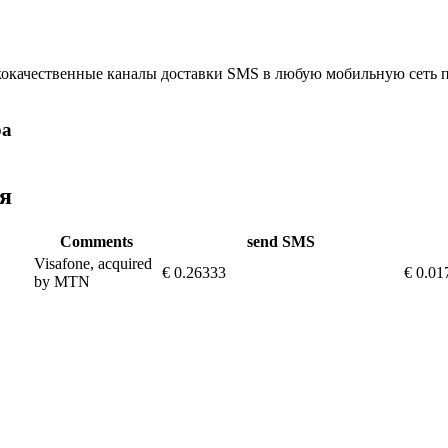
кокачественные каналы доставки SMS в любую мобильную сеть 
ра
ія
Comments
send SMS
Visafone, acquired
€ 0.26333
€ 0.01
by MTN