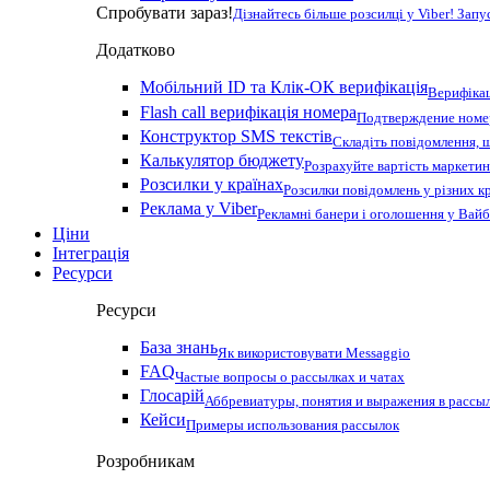
Спробувати зараз!
Дізнайтесь більше розсилці у Viber! Зап
Додатково
Мобільний ID та Клік-ОК верифікація
Верифікац
Flash call верифікація номера
Подтверждение номер
Конструктор SMS текстів
Складіть повідомлення, 
Калькулятор бюджету
Розрахуйте вартість маркетин
Розсилки у країнах
Розсилки повідомлень у різних к
Реклама у Viber
Рекламні банери і оголошення у Вай
Ціни
Інтеграція
Ресурси
Ресурси
База знань
Як використовувати Messaggio
FAQ
Частые вопросы о рассылках и чатах
Глосарій
Аббревиатуры, понятия и выражения в рассы
Кейси
Примеры использования рассылок
Розробникам