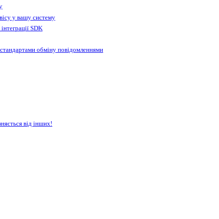
у
вісу у вашу систему
 інтеграції SDK
 стандартами обміну повідомленнями
зняється від інших!