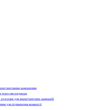
аркетинговими кампаніями
м через месенджери
 розсилки для маркетингових кампаній
ням для підвищення конверсії