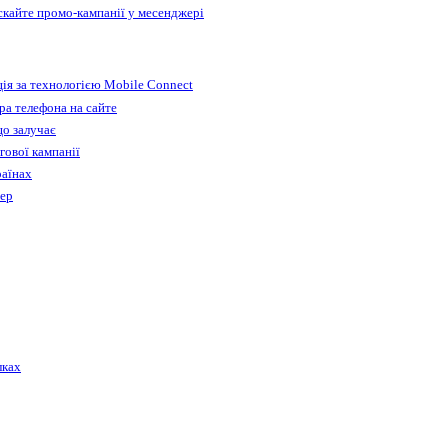
ускайте промо-кампанії у месенджері
ія за технологією Mobile Connect
а телефона на сайте
що залучає
гової кампанії
раїнах
бер
лках