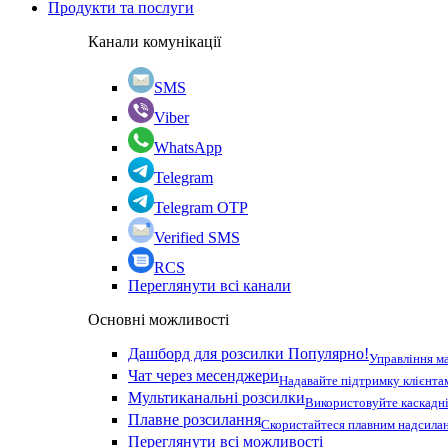
Продукти та послуги
Канали комунікації
SMS
Viber
WhatsApp
Telegram
Telegram OTP
Verified SMS
RCS
Переглянути всі канали
Основні можливості
Дашборд для розсилки
Популярно!
Управління м
Чат через месенджери
Надавайте підтримку клієнта
Мультиканальні розсилки
Використовуйте каскадні
Плавне розсилання
Скористайтеся плавним надсилан
Переглянути всі можливості