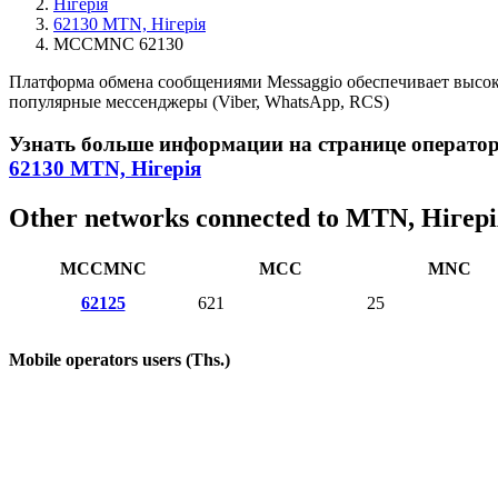
Нігерія
62130 MTN, Нігерія
MCCMNC 62130
Платформа обмена сообщениями Messaggio обеспечивает высо
популярные мессенджеры (Viber, WhatsApp, RCS)
Узнать больше информации на странице операто
62130 MTN, Нігерія
Other networks connected to MTN, Нігер
MCCMNC
MCC
MNC
62125
621
25
Mobile operators users (Ths.)