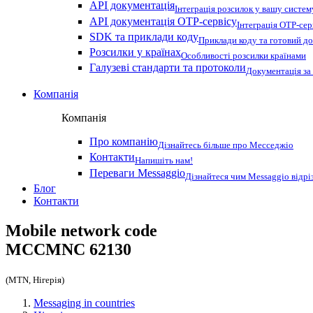
API документація
Інтеграція розсилок у вашу систем
API документація OTP-сервісу
Інтеграція OTP-сер
SDK та приклади коду
Приклади коду та готовий до
Розсилки у країнах
Особливості розсилки країнами
Галузеві стандарти та протоколи
Документація за
Компанія
Компанія
Про компанію
Дізнайтесь більше про Месседжіо
Контакти
Напишіть нам!
Переваги Messaggio
Дізнайтеся чим Messaggio відрі
Блог
Контакти
Mobile network code
MCCMNC
62130
(MTN, Нігерія)
Messaging in countries