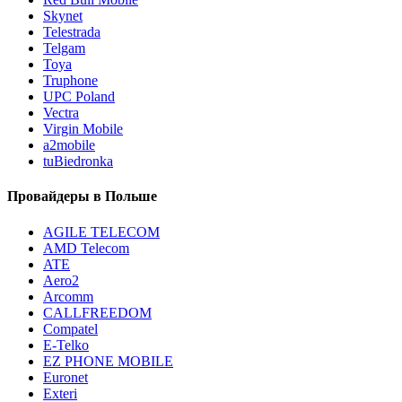
Skynet
Telestrada
Telgam
Toya
Truphone
UPC Poland
Vectra
Virgin Mobile
a2mobile
tuBiedronka
Провайдеры в Польше
AGILE TELECOM
AMD Telecom
ATE
Aero2
Arcomm
CALLFREEDOM
Compatel
E-Telko
EZ PHONE MOBILE
Euronet
Exteri