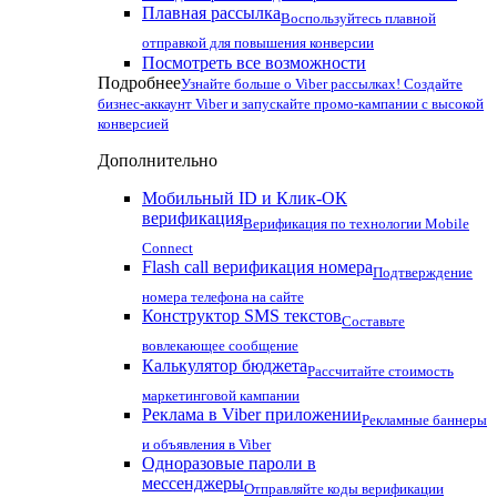
Плавная рассылка
Воспользуйтесь плавной
отправкой для повышения конверсии
Посмотреть все возможности
Подробнее
Узнайте больше о Viber рассылках! Создайте
бизнес-аккаунт Viber и запускайте промо-кампании с высокой
конверсией
Дополнительно
Мобильный ID и Клик-ОК
верификация
Верификация по технологии Mobile
Connect
Flash call верификация номера
Подтверждение
номера телефона на сайте
Конструктор SMS текстов
Составьте
вовлекающее сообщение
Калькулятор бюджета
Рассчитайте стоимость
маркетинговой кампании
Реклама в Viber приложении
Рекламные баннеры
и объявления в Viber
Одноразовые пароли в
мессенджеры
Отправляйте коды верификации