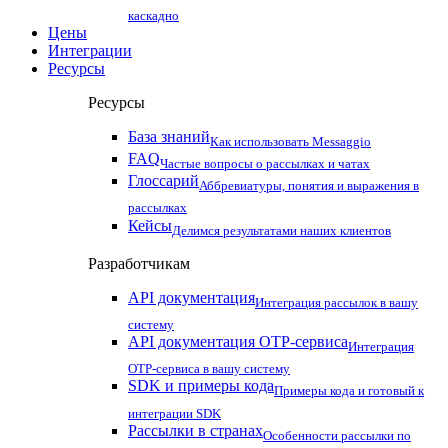
каскадно
Цены
Интеграции
Ресурсы
Ресурсы
База знаний
Как использовать Messaggio
FAQ
Частые вопросы о рассылках и чатах
Глоссарий
Аббревиатуры, понятия и выражения в
рассылках
Кейсы
Делимся результатами наших клиентов
Разработчикам
API документация
Интеграция рассылок в вашу
систему
API документация OTP-сервиса
Интеграция
OTP-сервиса в вашу систему
SDK и примеры кода
Примеры кода и готовый к
интеграции SDK
Рассылки в странах
Особенности рассылки по