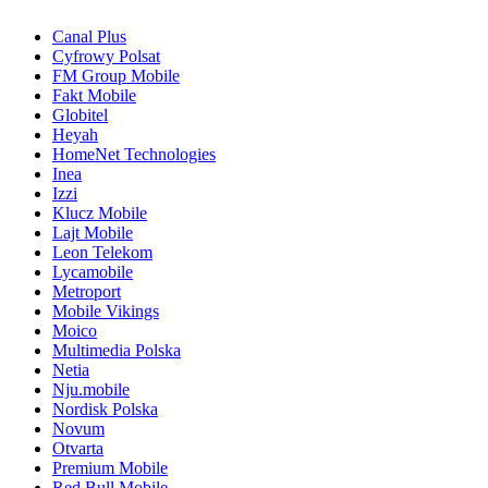
Canal Plus
Cyfrowy Polsat
FM Group Mobile
Fakt Mobile
Globitel
Heyah
HomeNet Technologies
Inea
Izzi
Klucz Mobile
Lajt Mobile
Leon Telekom
Lycamobile
Metroport
Mobile Vikings
Moico
Multimedia Polska
Netia
Nju.mobile
Nordisk Polska
Novum
Otvarta
Premium Mobile
Red Bull Mobile