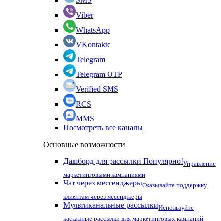
SMS
Viber
WhatsApp
VKontakte
Telegram
Telegram OTP
Verified SMS
RCS
MMS
Посмотреть все каналы
Основные возможности
Дашборд для рассылки
Популярно!
Управление
маркетинговыми кампаниями
Чат через мессенджеры
Оказывайте поддержку
клиентам через месенджеры
Мультиканальные рассылки
Используйте
каскадные рассылки для маркетинговых кампаний