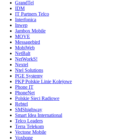
GrandTel
IDM
IT Partners Telco
Interfonica
Inwep
Jambox Mobile
MOVE
Messagebird
MobiWeb
NetBalt
NetWorkS!
Nextel
Ntel Solutions
PGE Systemy
PKP Polskie Linie Kolejowe
Phone IT
PhoneNet
Polskie Sieci Radiowe
Rebtel
SMShighway
Smart Idea International
Telco Leaders
Terra Telekom
Vectone Mobile
Voxbone