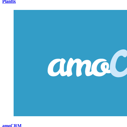
Planfix
amoCRM