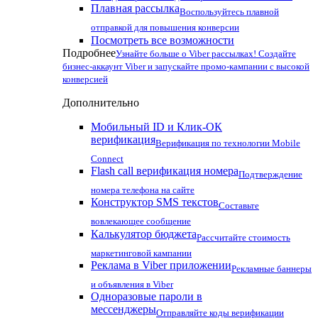
Плавная рассылка
Воспользуйтесь плавной
отправкой для повышения конверсии
Посмотреть все возможности
Подробнее
Узнайте больше о Viber рассылках! Создайте
бизнес-аккаунт Viber и запускайте промо-кампании с высокой
конверсией
Дополнительно
Мобильный ID и Клик-ОК
верификация
Верификация по технологии Mobile
Connect
Flash call верификация номера
Подтверждение
номера телефона на сайте
Конструктор SMS текстов
Составьте
вовлекающее сообщение
Калькулятор бюджета
Рассчитайте стоимость
маркетинговой кампании
Реклама в Viber приложении
Рекламные баннеры
и объявления в Viber
Одноразовые пароли в
мессенджеры
Отправляйте коды верификации