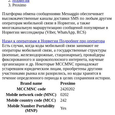
Норвегия
Proximo
Платформа обмена сообщениями Messaggio обеспечивает
высококачественные каналы доставки SMS по любым другим
операторам мобильной связи в Норвегии, а также
многоканальную маршрутизацию сообщений популярные в
Норвегии мессенджеры (Viber, WhatsApp, RCS)
Назад к операторам в Норвегии
Подробнее про оператора
Есть случаи, когда коды мобильной связи занимают не
операторы мобильной связи, а государственные структуры
(военные, железнодорожные, стационарные), провайдеры
фиксированного и широкополосного интернета, научные
организации и др. Некоторые MCCMNC принадлежат
устаревшим юридическим лицам, приобретены другими
участниками рынка или разорились, но коды хранятся в
течение определенного периода в целях сохранения истории.
Brand name
Proximo
MCCMNC code
2420202
Mobile network code (MNC)
0202
Mobile country code (MCC)
242
Mobile Number Portability
Yes
(MNP)