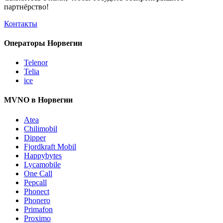
партнёрство!
Контакты
Операторы Норвегии
Telenor
Telia
ice
MVNO в Норвегии
Atea
Chilimobil
Dipper
Fjordkraft Mobil
Happybytes
Lycamobile
One Call
Pepcall
Phonect
Phonero
Primafon
Proximo