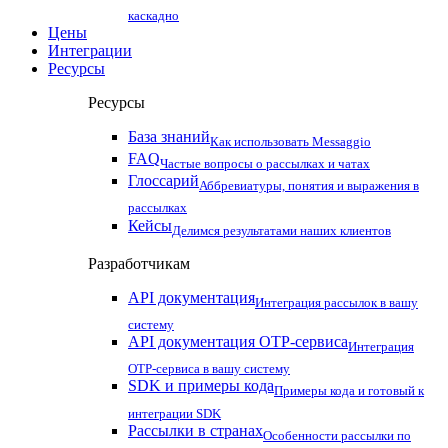
каскадно
Цены
Интеграции
Ресурсы
Ресурсы
База знаний
Как использовать Messaggio
FAQ
Частые вопросы о рассылках и чатах
Глоссарий
Аббревиатуры, понятия и выражения в
рассылках
Кейсы
Делимся результатами наших клиентов
Разработчикам
API документация
Интеграция рассылок в вашу
систему
API документация OTP-сервиса
Интеграция
OTP-сервиса в вашу систему
SDK и примеры кода
Примеры кода и готовый к
интеграции SDK
Рассылки в странах
Особенности рассылки по