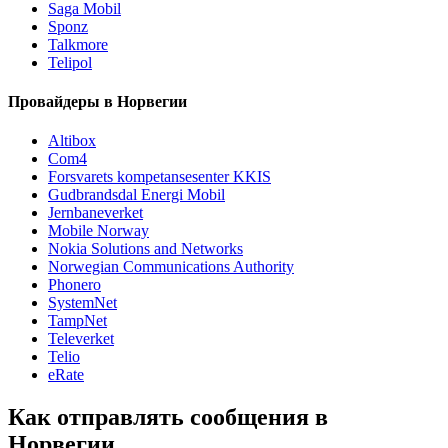
Saga Mobil
Sponz
Talkmore
Telipol
Провайдеры в Норвегии
Altibox
Com4
Forsvarets kompetansesenter KKIS
Gudbrandsdal Energi Mobil
Jernbaneverket
Mobile Norway
Nokia Solutions and Networks
Norwegian Communications Authority
Phonero
SystemNet
TampNet
Televerket
Telio
eRate
Как отправлять сообщения в
Норвегии