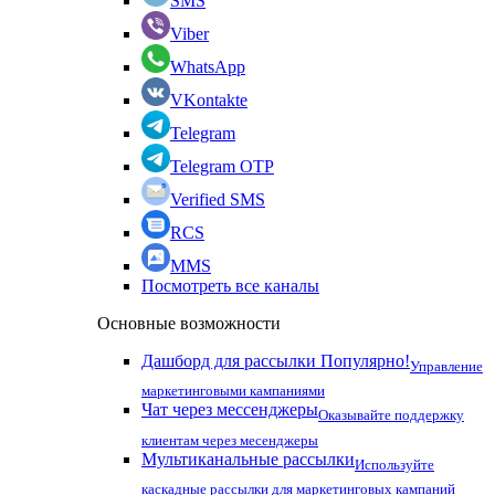
SMS
Viber
WhatsApp
VKontakte
Telegram
Telegram OTP
Verified SMS
RCS
MMS
Посмотреть все каналы
Основные возможности
Дашборд для рассылки
Популярно!
Управление
маркетинговыми кампаниями
Чат через мессенджеры
Оказывайте поддержку
клиентам через месенджеры
Мультиканальные рассылки
Используйте
каскадные рассылки для маркетинговых кампаний