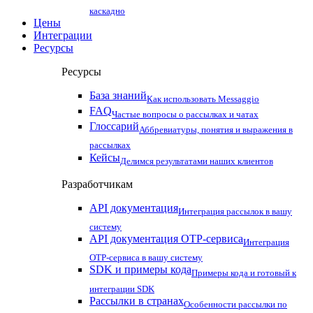
каскадно
Цены
Интеграции
Ресурсы
Ресурсы
База знаний
Как использовать Messaggio
FAQ
Частые вопросы о рассылках и чатах
Глоссарий
Аббревиатуры, понятия и выражения в
рассылках
Кейсы
Делимся результатами наших клиентов
Разработчикам
API документация
Интеграция рассылок в вашу
систему
API документация OTP-сервиса
Интеграция
OTP-сервиса в вашу систему
SDK и примеры кода
Примеры кода и готовый к
интеграции SDK
Рассылки в странах
Особенности рассылки по