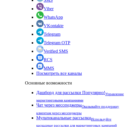
SMS
Viber
WhatsApp
VKontakte
Telegram
Telegram OTP
Verified SMS
RCS
MMS
Посмотреть все каналы
Основные возможности
Дашборд для рассылки
Популярно!
Управление
маркетинговыми кампаниями
Чат через мессенджеры
Оказывайте поддержку
клиентам через месенджеры
Мультиканальные рассылки
Используйте
каскадные рассылки для маркетинговых кампаний