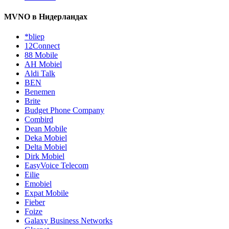
MVNO в Нидерландах
*bliep
12Connect
88 Mobile
AH Mobiel
Aldi Talk
BEN
Benemen
Brite
Budget Phone Company
Combird
Dean Mobile
Deka Mobiel
Delta Mobiel
Dirk Mobiel
EasyVoice Telecom
Eilie
Emobiel
Expat Mobile
Fieber
Foize
Galaxy Business Networks