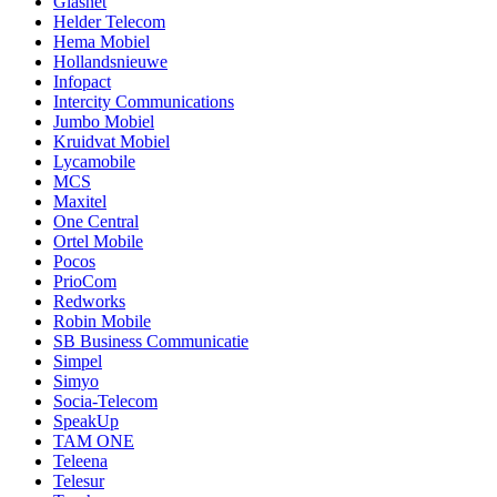
Glasnet
Helder Telecom
Hema Mobiel
Hollandsnieuwe
Infopact
Intercity Communications
Jumbo Mobiel
Kruidvat Mobiel
Lycamobile
MCS
Maxitel
One Central
Ortel Mobile
Pocos
PrioCom
Redworks
Robin Mobile
SB Business Communicatie
Simpel
Simyo
Socia-Telecom
SpeakUp
TAM ONE
Teleena
Telesur