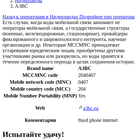
Нидерланды
A3BC
Назад к операторам в Нидерландах
Подробнее про оператора
Есть случаи, когда коды мобильной связи занимают не
операторы мобильной связи, а государственные структуры
(военные, железнодорожные, стационарные), провайдеры
фиксированного и широкополосного интернета, научные
организации и др. Некоторые MCCMNC принадлежат
устаревшим юридическим лицам, приобретены другими
участниками рынка или разорились, но коды хранятся в
течение определенного периода в целях сохранения истории.
Brand name
A3BC
MCCMNC code
2040407
Mobile network code (MNC)
0407
Mobile country code (MCC)
204
Mobile Number Portability (MNP)
Yes
Web
a3bc.eu
Комментарии
fixed phone internet
Испытайте удачу!