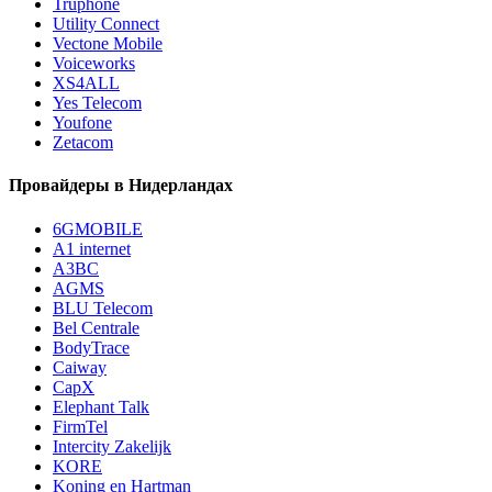
Truphone
Utility Connect
Vectone Mobile
Voiceworks
XS4ALL
Yes Telecom
Youfone
Zetacom
Провайдеры в Нидерландах
6GMOBILE
A1 internet
A3BC
AGMS
BLU Telecom
Bel Centrale
BodyTrace
Caiway
CapX
Elephant Talk
FirmTel
Intercity Zakelijk
KORE
Koning en Hartman