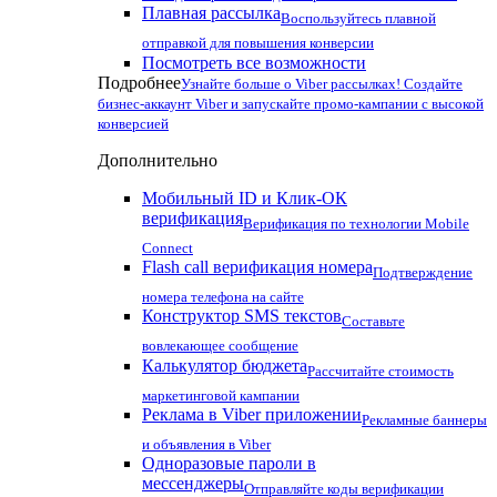
Плавная рассылка
Воспользуйтесь плавной
отправкой для повышения конверсии
Посмотреть все возможности
Подробнее
Узнайте больше о Viber рассылках! Создайте
бизнес-аккаунт Viber и запускайте промо-кампании с высокой
конверсией
Дополнительно
Мобильный ID и Клик-ОК
верификация
Верификация по технологии Mobile
Connect
Flash call верификация номера
Подтверждение
номера телефона на сайте
Конструктор SMS текстов
Составьте
вовлекающее сообщение
Калькулятор бюджета
Рассчитайте стоимость
маркетинговой кампании
Реклама в Viber приложении
Рекламные баннеры
и объявления в Viber
Одноразовые пароли в
мессенджеры
Отправляйте коды верификации