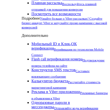
Плавная рассылка
Воспользуйтесь плавной
отправкой для повышения конверсии
Посмотреть все возможности
Подробнее
Узнайте больше о Viber рассылках! Создайте
бизнес-аккаунт Viber и запускайте промо-кампании с высокой
конверсией
Дополнительно
Мобильный ID и Клик-ОК
верификация
Верификация по технологии Mobile
Connect
Flash call верификация номера
Подтверждение
номера телефона на сайте
Конструктор SMS текстов
Составьте
вовлекающее сообщение
Калькулятор бюджета
Рассчитайте стоимость
маркетинговой кампании
Реклама в Viber приложении
Рекламные баннеры
и объявления в Viber
Одноразовые пароли в
мессенджеры
Отправляйте коды верификации