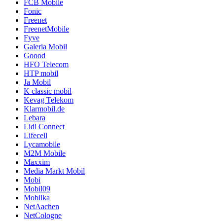
FCB Mobile
Fonic
Freenet
FreenetMobile
Fyve
Galeria Mobil
Goood
HFO Telecom
HTP mobil
Ja Mobil
K classic mobil
Kevag Telekom
Klarmobil.de
Lebara
Lidl Connect
Lifecell
Lycamobile
M2M Mobile
Maxxim
Media Markt Mobil
Mobi
Mobil09
Mobilka
NetAachen
NetCologne