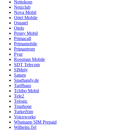
Nettokom
Netzclub
Nova Mobil
Ortel Mobile
Osnatel
Otelo
Penny Mobil
Primacall
Primamobile
Primastrom
Pyur
Rossman Mobile
SDT Telecom
SIMply
Saturn
Sparhandy.de
Tarifhaus
Tchibo Mobil
Tele2
Telogic
Truphone
TurkeiSim
Voiceworks
Whatsapp SIM Prepaid
Wilhelm.Tel