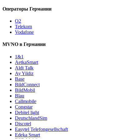
Операторы Германии
O2
Telekom
Vodafone
MVNO в Германии
1&1
AetkaSmart
Aldi Talk
Ay Yildiz
Base
BildConnect
BildMobil
Blau
Callmobile
Congstar
Debitel light
DeutschlandSim
Discotel
Easytel Telefongesellschaft
Edeka Smart