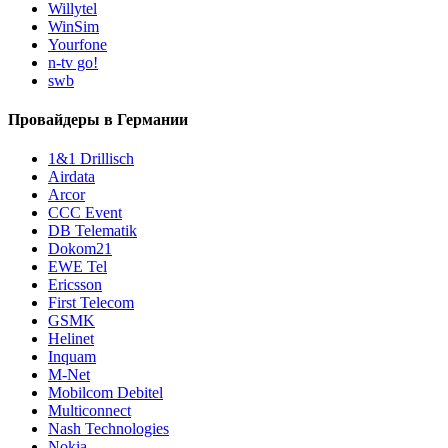
Willytel
WinSim
Yourfone
n-tv go!
swb
Провайдеры в Германии
1&1 Drillisch
Airdata
Arcor
CCC Event
DB Telematik
Dokom21
EWE Tel
Ericsson
First Telecom
GSMK
Helinet
Inquam
M-Net
Mobilcom Debitel
Multiconnect
Nash Technologies
Nokia