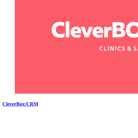
CleverBox:CRM