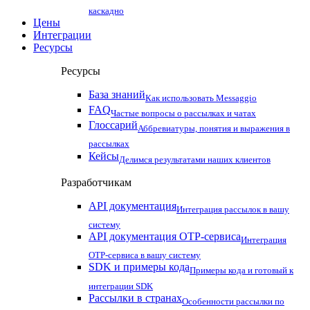
каскадно
Цены
Интеграции
Ресурсы
Ресурсы
База знаний
Как использовать Messaggio
FAQ
Частые вопросы о рассылках и чатах
Глоссарий
Аббревиатуры, понятия и выражения в
рассылках
Кейсы
Делимся результатами наших клиентов
Разработчикам
API документация
Интеграция рассылок в вашу
систему
API документация OTP-сервиса
Интеграция
OTP-сервиса в вашу систему
SDK и примеры кода
Примеры кода и готовый к
интеграции SDK
Рассылки в странах
Особенности рассылки по