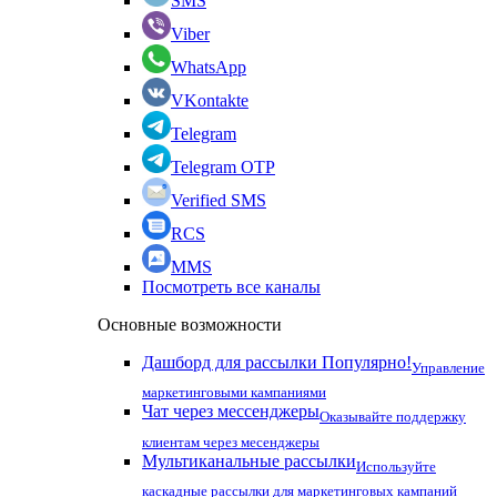
SMS
Viber
WhatsApp
VKontakte
Telegram
Telegram OTP
Verified SMS
RCS
MMS
Посмотреть все каналы
Основные возможности
Дашборд для рассылки
Популярно!
Управление
маркетинговыми кампаниями
Чат через мессенджеры
Оказывайте поддержку
клиентам через месенджеры
Мультиканальные рассылки
Используйте
каскадные рассылки для маркетинговых кампаний