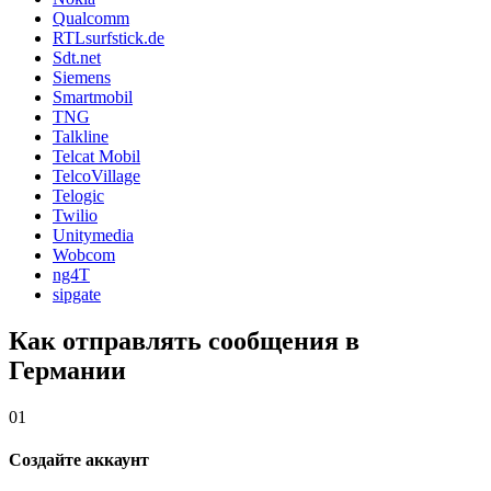
Qualcomm
RTLsurfstick.de
Sdt.net
Siemens
Smartmobil
TNG
Talkline
Telcat Mobil
TelcoVillage
Telogic
Twilio
Unitymedia
Wobcom
ng4T
sipgate
Как отправлять сообщения в
Германии
01
Создайте аккаунт