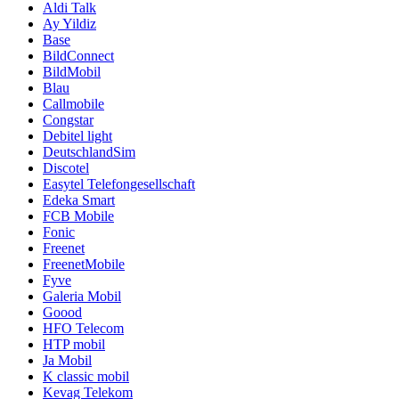
Aldi Talk
Ay Yildiz
Base
BildConnect
BildMobil
Blau
Callmobile
Congstar
Debitel light
DeutschlandSim
Discotel
Easytel Telefongesellschaft
Edeka Smart
FCB Mobile
Fonic
Freenet
FreenetMobile
Fyve
Galeria Mobil
Goood
HFO Telecom
HTP mobil
Ja Mobil
K classic mobil
Kevag Telekom