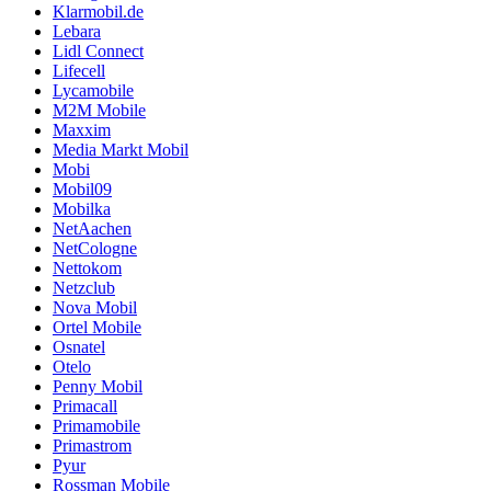
Klarmobil.de
Lebara
Lidl Connect
Lifecell
Lycamobile
M2M Mobile
Maxxim
Media Markt Mobil
Mobi
Mobil09
Mobilka
NetAachen
NetCologne
Nettokom
Netzclub
Nova Mobil
Ortel Mobile
Osnatel
Otelo
Penny Mobil
Primacall
Primamobile
Primastrom
Pyur
Rossman Mobile