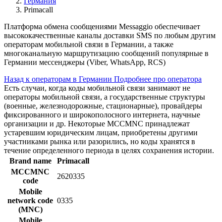
Германия
Primacall
Платформа обмена сообщениями Messaggio обеспечивает
высококачественные каналы доставки SMS по любым другим
операторам мобильной связи в Германии, а также
многоканальную маршрутизацию сообщений популярные в
Германии мессенджеры (Viber, WhatsApp, RCS)
Назад к операторам в Германии
Подробнее про оператора
Есть случаи, когда коды мобильной связи занимают не
операторы мобильной связи, а государственные структуры
(военные, железнодорожные, стационарные), провайдеры
фиксированного и широкополосного интернета, научные
организации и др. Некоторые MCCMNC принадлежат
устаревшим юридическим лицам, приобретены другими
участниками рынка или разорились, но коды хранятся в
течение определенного периода в целях сохранения истории.
Brand name
Primacall
MCCMNC
2620335
code
Mobile
network code
0335
(MNC)
Mobile