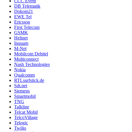
CCC Event
DB Telematik
Dokom21
EWE Tel
Ericsson
First Telecom
GSMK
Helinet
Inquam
M-Net
Mobilcom Debitel
Multiconnect
Nash Technologies
Nokia
Qualcomm
RTLsurfstick.de
Sdt.net
Siemens
Smartmobil
TNG
Talkline
Telcat Mobil
TelcoVillage
Telogic
Twilio