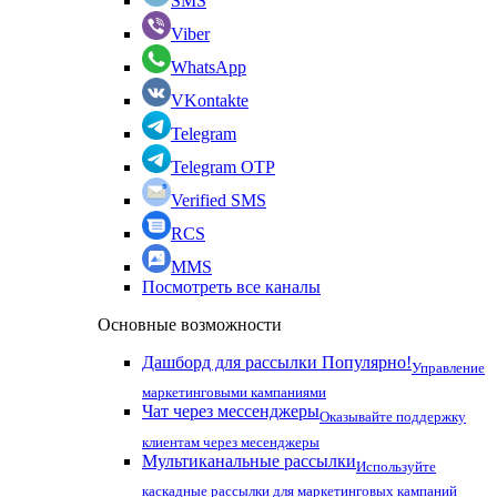
SMS
Viber
WhatsApp
VKontakte
Telegram
Telegram OTP
Verified SMS
RCS
MMS
Посмотреть все каналы
Основные возможности
Дашборд для рассылки
Популярно!
Управление
маркетинговыми кампаниями
Чат через мессенджеры
Оказывайте поддержку
клиентам через месенджеры
Мультиканальные рассылки
Используйте
каскадные рассылки для маркетинговых кампаний