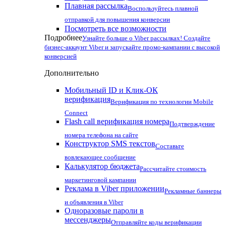
Плавная рассылка
Воспользуйтесь плавной
отправкой для повышения конверсии
Посмотреть все возможности
Подробнее
Узнайте больше о Viber рассылках! Создайте
бизнес-аккаунт Viber и запускайте промо-кампании с высокой
конверсией
Дополнительно
Мобильный ID и Клик-ОК
верификация
Верификация по технологии Mobile
Connect
Flash call верификация номера
Подтверждение
номера телефона на сайте
Конструктор SMS текстов
Составьте
вовлекающее сообщение
Калькулятор бюджета
Рассчитайте стоимость
маркетинговой кампании
Реклама в Viber приложении
Рекламные баннеры
и объявления в Viber
Одноразовые пароли в
мессенджеры
Отправляйте коды верификации