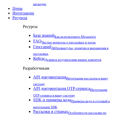
каскадно
Цены
Интеграции
Ресурсы
Ресурсы
База знаний
Как использовать Messaggio
FAQ
Частые вопросы о рассылках и чатах
Глоссарий
Аббревиатуры, понятия и выражения в
рассылках
Кейсы
Делимся результатами наших клиентов
Разработчикам
API документация
Интеграция рассылок в вашу
систему
API документация OTP-сервиса
Интеграция
OTP-сервиса в вашу систему
SDK и примеры кода
Примеры кода и готовый к
интеграции SDK
Рассылки в странах
Особенности рассылки по