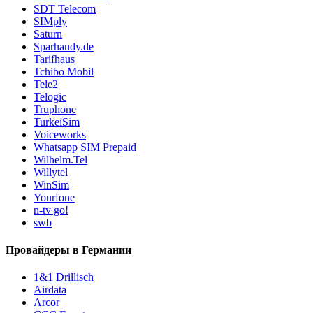
SDT Telecom
SIMply
Saturn
Sparhandy.de
Tarifhaus
Tchibo Mobil
Tele2
Telogic
Truphone
TurkeiSim
Voiceworks
Whatsapp SIM Prepaid
Wilhelm.Tel
Willytel
WinSim
Yourfone
n-tv go!
swb
Провайдеры в Германии
1&1 Drillisch
Airdata
Arcor