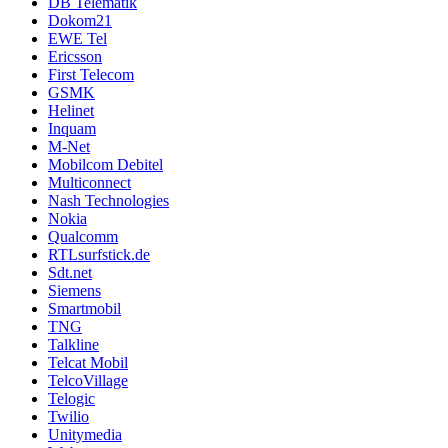
DB Telematik
Dokom21
EWE Tel
Ericsson
First Telecom
GSMK
Helinet
Inquam
M-Net
Mobilcom Debitel
Multiconnect
Nash Technologies
Nokia
Qualcomm
RTLsurfstick.de
Sdt.net
Siemens
Smartmobil
TNG
Talkline
Telcat Mobil
TelcoVillage
Telogic
Twilio
Unitymedia