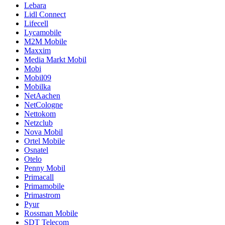
Lebara
Lidl Connect
Lifecell
Lycamobile
M2M Mobile
Maxxim
Media Markt Mobil
Mobi
Mobil09
Mobilka
NetAachen
NetCologne
Nettokom
Netzclub
Nova Mobil
Ortel Mobile
Osnatel
Otelo
Penny Mobil
Primacall
Primamobile
Primastrom
Pyur
Rossman Mobile
SDT Telecom