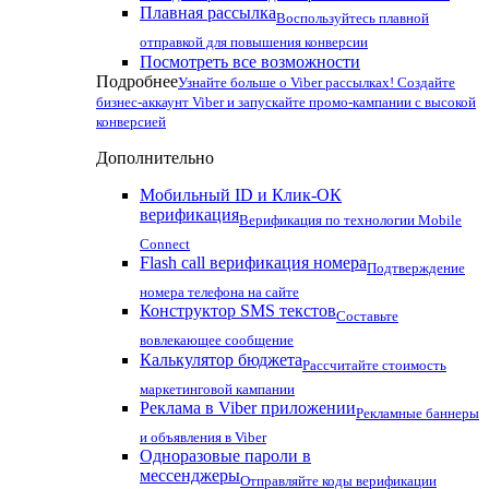
Плавная рассылка
Воспользуйтесь плавной
отправкой для повышения конверсии
Посмотреть все возможности
Подробнее
Узнайте больше о Viber рассылках! Создайте
бизнес-аккаунт Viber и запускайте промо-кампании с высокой
конверсией
Дополнительно
Мобильный ID и Клик-ОК
верификация
Верификация по технологии Mobile
Connect
Flash call верификация номера
Подтверждение
номера телефона на сайте
Конструктор SMS текстов
Составьте
вовлекающее сообщение
Калькулятор бюджета
Рассчитайте стоимость
маркетинговой кампании
Реклама в Viber приложении
Рекламные баннеры
и объявления в Viber
Одноразовые пароли в
мессенджеры
Отправляйте коды верификации