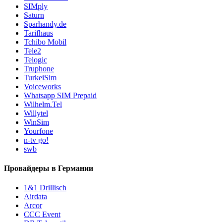
SIMply
Saturn
Sparhandy.de
Tarifhaus
Tchibo Mobil
Tele2
Telogic
Truphone
TurkeiSim
Voiceworks
Whatsapp SIM Prepaid
Wilhelm.Tel
Willytel
WinSim
Yourfone
n-tv go!
swb
Провайдеры в Германии
1&1 Drillisch
Airdata
Arcor
CCC Event