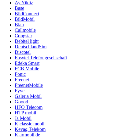
Ay Yildiz
Base
BildConnect
BildMobil
Blau
Callmobile
Congstar
Debitel light
DeutschlandSim
Discotel
Easytel Telefongesellschaft
Edeka Smart
FCB Mobile
Fonic
Freenet
FreenetMobile
Fyve
Galeria Mobil
Goood
HFO Telecom
HTP mobil
Ja Mobil
K classic mobil
Kevag Telekom
Klarmobil.de