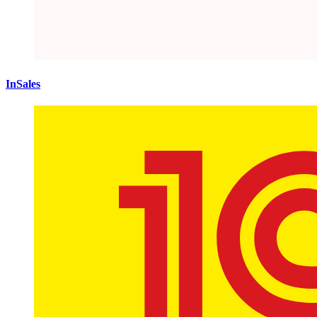
InSales