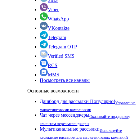
SMS
Viber
WhatsApp
VKontakte
Telegram
Telegram OTP
Verified SMS
RCS
MMS
Посмотреть все каналы
Основные возможности
Дашборд для рассылки
Популярно!
Управление
маркетинговыми кампаниями
Чат через мессенджеры
Оказывайте поддержку
клиентам через месенджеры
Мультиканальные рассылки
Используйте
каскадные рассылки для маркетинговых кампаний