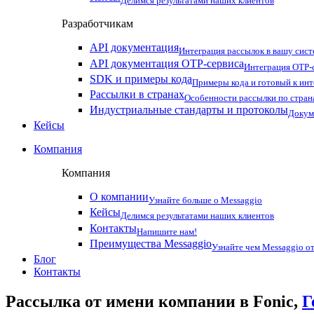
Делимся результатами наших клиентов
Разработчикам
API документация
Интеграция рассылок в вашу сис
API документация OTP-сервиса
Интеграция OTP-с
SDK и примеры кода
Примеры кода и готовый к ин
Рассылки в странах
Особенности рассылки по стран
Индустриальные стандарты и протоколы
Докум
Кейсы
Компания
Компания
О компании
Узнайте больше о Messaggio
Кейсы
Делимся результатами наших клиентов
Контакты
Напишите нам!
Преимущества Messaggio
Узнайте чем Messaggio от
Блог
Контакты
Рассылка от имени компании в Fonic,
Г