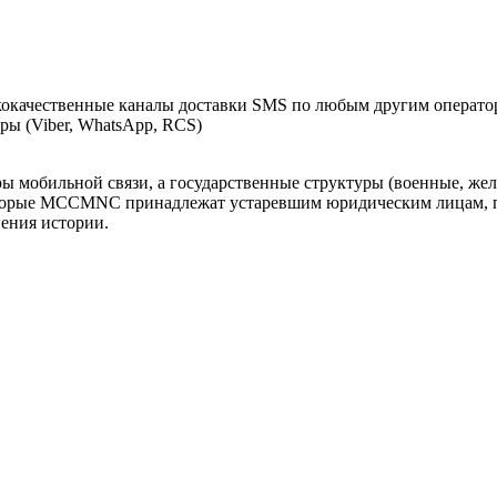
окачественные каналы доставки SMS по любым другим оператор
ы (Viber, WhatsApp, RCS)
оры мобильной связи, а государственные структуры (военные, ж
оторые MCCMNC принадлежат устаревшим юридическим лицам, п
нения истории.