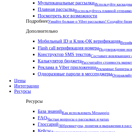
Мультиканальные рассылки
Используйте каскадны
Плавная рассылка
Воспользуйтесь плавной отправко
Посмотреть все возможности
Подробнее
Узнайте больше о Viber рассылках! Создайте бизн
Дополнительно
Мобильный ID и Клик-ОК верификация
Верифи
Flash call верификация номера
Подтверждение ном
Конструктор SMS текстов
Составьте вовлекающее
Калькулятор бюджета
Рассчитайте стоимость марке
Реклама в Viber приложении
Рекламные баннеры и
Одноразовые пароли в мессенджеры
Отправляйт
Цены
Интеграции
Ресурсы
Ресурсы
База знаний
Как использовать Messaggio
FAQ
Частые вопросы о рассылках и чатах
Глоссарий
Аббревиатуры, понятия и выражения в рас
Кейсы