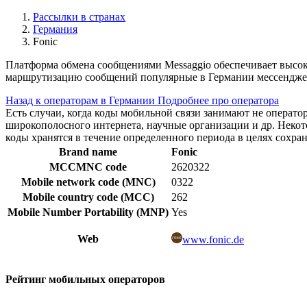
Рассылки в странах
Германия
Fonic
Платформа обмена сообщениями Messaggio обеспечивает высок
маршрутизацию сообщений популярные в Германии мессенджер
Назад к операторам в Германии
Подробнее про оператора
Есть случаи, когда коды мобильной связи занимают не операт
широкополосного интернета, научные организации и др. Нек
коды хранятся в течение определенного периода в целях сохра
Brand name
Fonic
MCCMNC code
2620322
Mobile network code (MNC)
0322
Mobile country code (MCC)
262
Mobile Number Portability (MNP)
Yes
Web
www.fonic.de
Рейтинг мобильных операторов