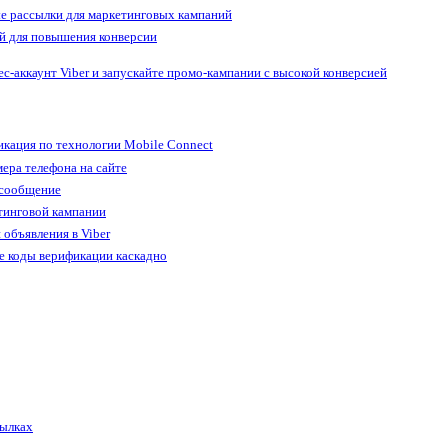
е рассылки для маркетинговых кампаний
й для повышения конверсии
ес-аккаунт Viber и запускайте промо-кампании с высокой конверсией
кация по технологии Mobile Connect
ера телефона на сайте
 сообщение
тинговой кампании
 объявления в Viber
е коды верификации каскадно
сылках