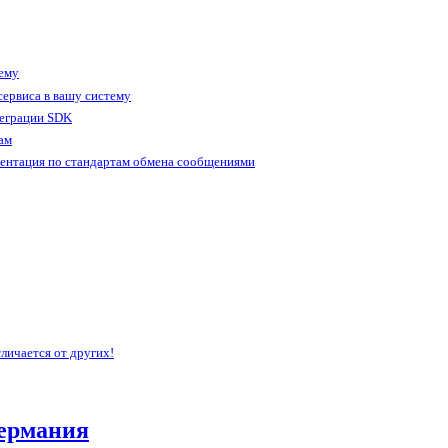
тему
ервиса в вашу систему
теграции SDK
ам
ентация по стандартам обмена сообщениями
личается от других!
ермания