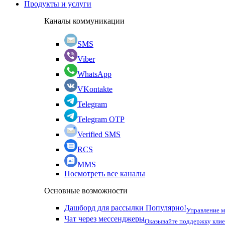
Продукты и услуги
Каналы коммуникации
SMS
Viber
WhatsApp
VKontakte
Telegram
Telegram OTP
Verified SMS
RCS
MMS
Посмотреть все каналы
Основные возможности
Дашборд для рассылки
Популярно!
Управление 
Чат через мессенджеры
Оказывайте поддержку кли