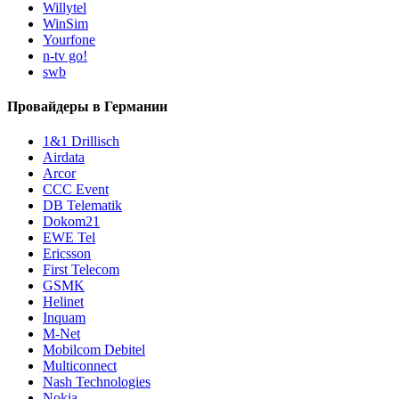
Willytel
WinSim
Yourfone
n-tv go!
swb
Провайдеры в Германии
1&1 Drillisch
Airdata
Arcor
CCC Event
DB Telematik
Dokom21
EWE Tel
Ericsson
First Telecom
GSMK
Helinet
Inquam
M-Net
Mobilcom Debitel
Multiconnect
Nash Technologies
Nokia