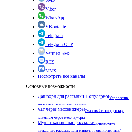
SMS
Viber
WhatsApp
VKontakte
Telegram
Telegram OTP
Verified SMS
RCS
MMS
Посмотреть все каналы
Основные возможности
Дашборд для рассылки
Популярно!
Управление
маркетинговыми кампаниями
Чат через мессенджеры
Оказывайте поддержку
клиентам через месенджеры
Мультиканальные рассылки
Используйте
каскадные рассылки для маркетинговых кампаний