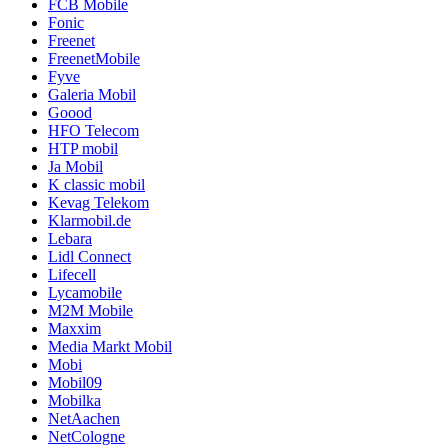
FCB Mobile
Fonic
Freenet
FreenetMobile
Fyve
Galeria Mobil
Goood
HFO Telecom
HTP mobil
Ja Mobil
K classic mobil
Kevag Telekom
Klarmobil.de
Lebara
Lidl Connect
Lifecell
Lycamobile
M2M Mobile
Maxxim
Media Markt Mobil
Mobi
Mobil09
Mobilka
NetAachen
NetCologne