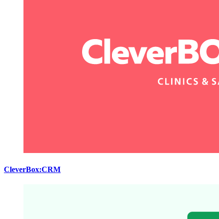
CleverBox:CRM