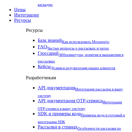
каскадно
Цены
Интеграции
Ресурсы
Ресурсы
База знаний
Как использовать Messaggio
FAQ
Частые вопросы о рассылках и чатах
Глоссарий
Аббревиатуры, понятия и выражения в
рассылках
Кейсы
Делимся результатами наших клиентов
Разработчикам
API документация
Интеграция рассылок в вашу
систему
API документация OTP-сервиса
Интеграция
OTP-сервиса в вашу систему
SDK и примеры кода
Примеры кода и готовый к
интеграции SDK
Рассылки в странах
Особенности рассылки по