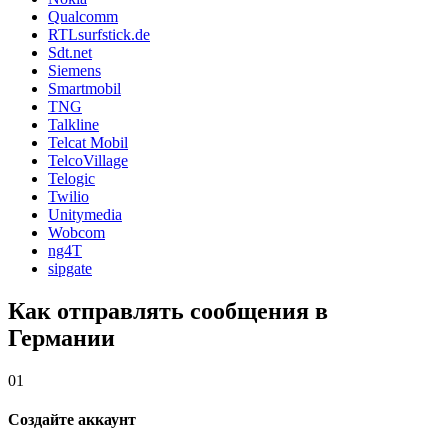
Qualcomm
RTLsurfstick.de
Sdt.net
Siemens
Smartmobil
TNG
Talkline
Telcat Mobil
TelcoVillage
Telogic
Twilio
Unitymedia
Wobcom
ng4T
sipgate
Как отправлять сообщения в
Германии
01
Создайте аккаунт