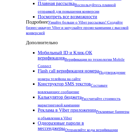
Плавная рассылка
Воспользуйтесь плавной
отправкой для повышения конверсии
Посмотреть все возможности
Подробнее
Узнайте больше о Viber рассылках! Создайте
бизнес-аккаунт Viber и запускайте промо-кампании с высокой
конверсией
Дополнительно
Мобильный ID и Клик-ОК
верификация
Верификация по технологии Mobile
Connect
Flash call верификация номера
Подтверждение
номера телефона на сайте
Конструктор SMS текстов
Составьте
вовлекающее сообщение
Калькулятор бюджета
Рассчитайте стоимость
маркетинговой кампании
Реклама в Viber приложении
Рекламные баннеры
и объявления в Viber
Одноразовые пароли в
мессенджеры
Отправляйте коды верификации