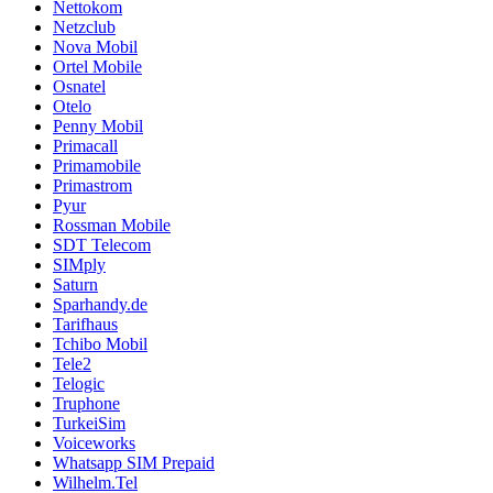
Nettokom
Netzclub
Nova Mobil
Ortel Mobile
Osnatel
Otelo
Penny Mobil
Primacall
Primamobile
Primastrom
Pyur
Rossman Mobile
SDT Telecom
SIMply
Saturn
Sparhandy.de
Tarifhaus
Tchibo Mobil
Tele2
Telogic
Truphone
TurkeiSim
Voiceworks
Whatsapp SIM Prepaid
Wilhelm.Tel