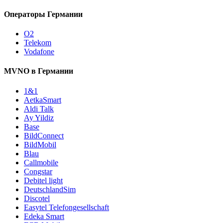
Операторы Германии
O2
Telekom
Vodafone
MVNO в Германии
1&1
AetkaSmart
Aldi Talk
Ay Yildiz
Base
BildConnect
BildMobil
Blau
Callmobile
Congstar
Debitel light
DeutschlandSim
Discotel
Easytel Telefongesellschaft
Edeka Smart