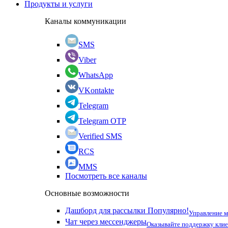
Продукты и услуги
Каналы коммуникации
SMS
Viber
WhatsApp
VKontakte
Telegram
Telegram OTP
Verified SMS
RCS
MMS
Посмотреть все каналы
Основные возможности
Дашборд для рассылки
Популярно!
Управление 
Чат через мессенджеры
Оказывайте поддержку кли