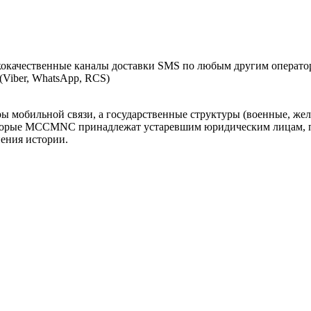
окачественные каналы доставки SMS по любым другим оператор
Viber, WhatsApp, RCS)
оры мобильной связи, а государственные структуры (военные, ж
оторые MCCMNC принадлежат устаревшим юридическим лицам, п
нения истории.