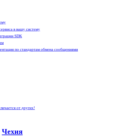
тему
ервиса в вашу систему
теграции SDK
ам
ентация по стандартам обмена сообщениями
личается от других!
,
Чехия