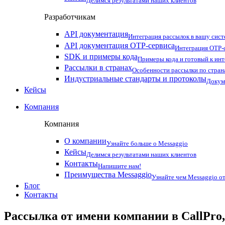
Делимся результатами наших клиентов
Разработчикам
API документация
Интеграция рассылок в вашу сис
API документация OTP-сервиса
Интеграция OTP-с
SDK и примеры кода
Примеры кода и готовый к ин
Рассылки в странах
Особенности рассылки по стран
Индустриальные стандарты и протоколы
Докум
Кейсы
Компания
Компания
О компании
Узнайте больше о Messaggio
Кейсы
Делимся результатами наших клиентов
Контакты
Напишите нам!
Преимущества Messaggio
Узнайте чем Messaggio от
Блог
Контакты
Рассылка от имени компании в CallPro