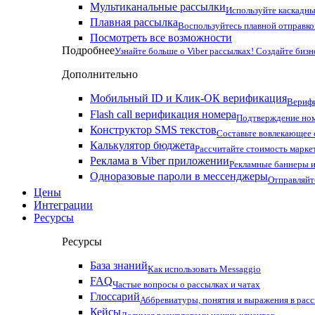
Мультиканальные рассылки
Используйте каскадны
Плавная рассылка
Воспользуйтесь плавной отправко
Посмотреть все возможности
Подробнее
Узнайте больше о Viber рассылках! Создайте бизн
Дополнительно
Мобильный ID и Клик-ОК верификация
Верифи
Flash call верификация номера
Подтверждение ном
Конструктор SMS текстов
Составьте вовлекающее
Калькулятор бюджета
Рассчитайте стоимость марке
Реклама в Viber приложении
Рекламные баннеры и
Одноразовые пароли в мессенджеры
Отправляйт
Цены
Интеграции
Ресурсы
Ресурсы
База знаний
Как использовать Messaggio
FAQ
Частые вопросы о рассылках и чатах
Глоссарий
Аббревиатуры, понятия и выражения в рас
Кейсы