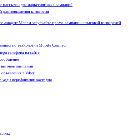
е рассылки для маркетинговых кампаний
й для повышения конверсии
ес-аккаунт Viber и запускайте промо-кампании с высокой конверсией
кация по технологии Mobile Connect
ера телефона на сайте
 сообщение
тинговой кампании
 объявления в Viber
е коды верификации каскадно
сылках