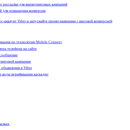
е рассылки для маркетинговых кампаний
й для повышения конверсии
ес-аккаунт Viber и запускайте промо-кампании с высокой конверсией
кация по технологии Mobile Connect
ера телефона на сайте
 сообщение
тинговой кампании
 объявления в Viber
е коды верификации каскадно
сылках