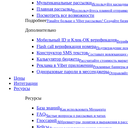
Мультиканальные рассылки
Используйте каскадны
Плавная рассылка
Воспользуйтесь плавной отправко
Посмотреть все возможности
Подробнее
Узнайте больше о Viber рассылках! Создайте бизн
Дополнительно
Мобильный ID и Клик-ОК верификация
Верифи
Flash call верификация номера
Подтверждение ном
Конструктор SMS текстов
Составьте вовлекающее
Калькулятор бюджета
Рассчитайте стоимость марке
Реклама в Viber приложении
Рекламные баннеры и
Одноразовые пароли в мессенджеры
Отправляйт
Цены
Интеграции
Ресурсы
Ресурсы
База знаний
Как использовать Messaggio
FAQ
Частые вопросы о рассылках и чатах
Глоссарий
Аббревиатуры, понятия и выражения в рас
Кейсы