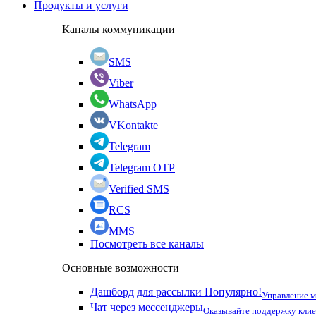
Продукты и услуги
Каналы коммуникации
SMS
Viber
WhatsApp
VKontakte
Telegram
Telegram OTP
Verified SMS
RCS
MMS
Посмотреть все каналы
Основные возможности
Дашборд для рассылки
Популярно!
Управление 
Чат через мессенджеры
Оказывайте поддержку кли