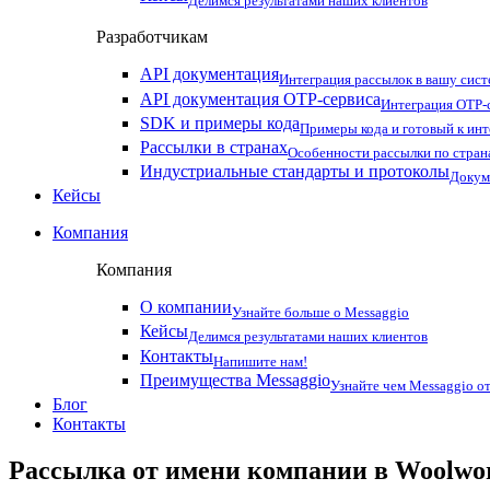
Делимся результатами наших клиентов
Разработчикам
API документация
Интеграция рассылок в вашу сис
API документация OTP-сервиса
Интеграция OTP-с
SDK и примеры кода
Примеры кода и готовый к ин
Рассылки в странах
Особенности рассылки по стран
Индустриальные стандарты и протоколы
Докум
Кейсы
Компания
Компания
О компании
Узнайте больше о Messaggio
Кейсы
Делимся результатами наших клиентов
Контакты
Напишите нам!
Преимущества Messaggio
Узнайте чем Messaggio от
Блог
Контакты
Рассылка от имени компании в Woolwor