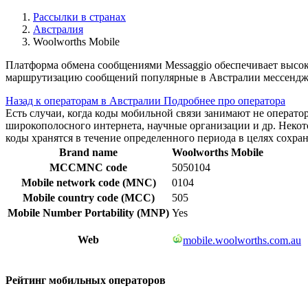
Рассылки в странах
Австралия
Woolworths Mobile
Платформа обмена сообщениями Messaggio обеспечивает высок
маршрутизацию сообщений популярные в Австралии мессендже
Назад к операторам в Австралии
Подробнее про оператора
Есть случаи, когда коды мобильной связи занимают не операт
широкополосного интернета, научные организации и др. Нек
коды хранятся в течение определенного периода в целях сохра
Brand name
Woolworths Mobile
MCCMNC code
5050104
Mobile network code (MNC)
0104
Mobile country code (MCC)
505
Mobile Number Portability (MNP)
Yes
Web
mobile.woolworths.com.au
Рейтинг мобильных операторов