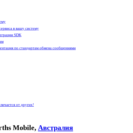
тему
ервиса в вашу систему
теграции SDK
ам
ентация по стандартам обмена сообщениями
личается от других!
ths Mobile,
Австралия