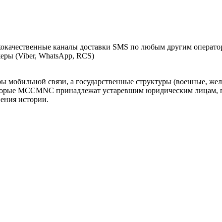
окачественные каналы доставки SMS по любым другим оператор
ры (Viber, WhatsApp, RCS)
оры мобильной связи, а государственные структуры (военные, ж
оторые MCCMNC принадлежат устаревшим юридическим лицам, п
нения истории.